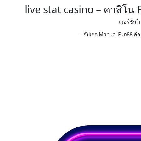
live stat casino – คาสิโน
เวอร์ชันไ
– อัปเดต Manual Fun88 คือก