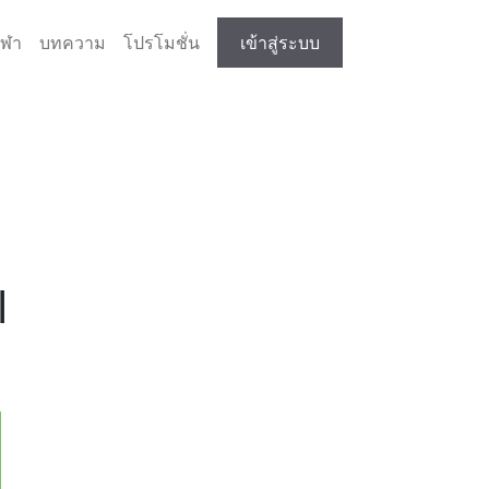
ีฬา
บทความ
โปรโมชั่น
เข้าสู่ระบบ
l