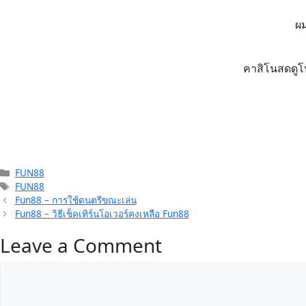
ผม
คาสิโนสดดูโป
Categories
FUN88
Tags
FUN88
Fun88 – การใช้ดนตรีขณะเล่น
Fun88 – วิธีเช็คเทิร์นโอเวอร์คงเหลือ Fun88
Leave a Comment
Comment