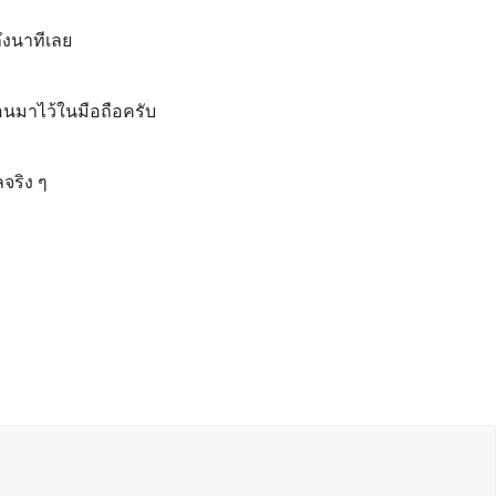
ึงนาทีเลย
่อนมาไว้ในมือถือครับ
ลจริง ๆ