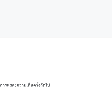
รับการแสดงความเห็นครั้งถัดไป