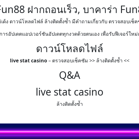
 Fun88 ฝากถอนเร็ว, บาคาร่า Fun8
ม่เด้ง ดาวน์โหลดไฟล์ ล้างติดตั้งซ้ำ มีคำถามเกี่ยวกับ ตรวจสอบเช็ค
ารอัปเดตแอปเวอร์ชันอัปเดตทุกงวดด้วยตนเอง เพื่อรับฟีเจอร์ใหม
ดาวน์โหลดไฟล์
live stat casino
– ตรวจสอบเช็คซัม >> ล้างติดตั้งซ้ำ <<
Q&A
live stat casino
ล้างติดตั้งซ้ำ