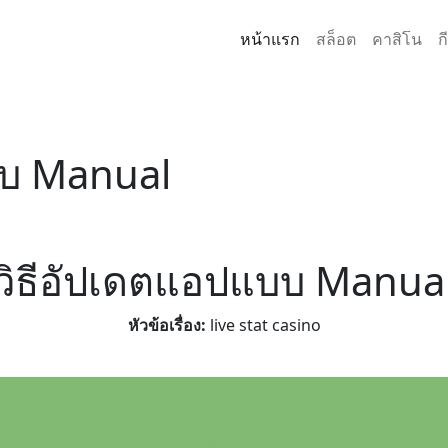
หน้าแรก
สล็อต
คาสิโน
ก
บบ Manual
วิธีอัปเดตแอปแบบ Manua
หัวข้อเรื่อง:
live stat casino