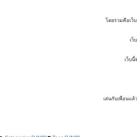
โดยรวมคือเว็บ
เว็
เว็บน
เล่นกับเพื่อนแ