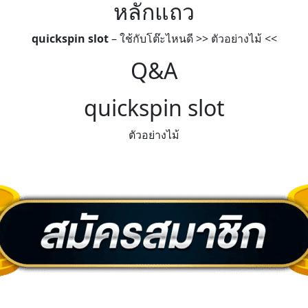
หลักแถว
quickspin slot
– ใช้กับโต๊ะไหนดี >> ตัวอย่างไม้ <<
Q&A
quickspin slot
ตัวอย่างไม้