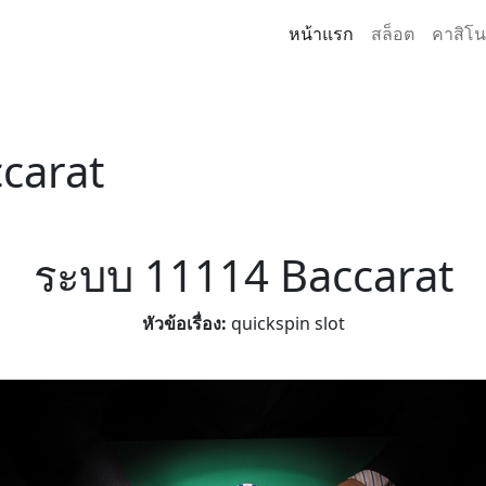
หน้าแรก
สล็อต
คาสิโน
carat
ระบบ 11114 Baccarat
หัวข้อเรื่อง:
quickspin slot