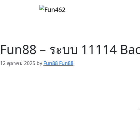
Fun88 – ระบบ 11114 Bac
12 ตุลาคม 2025
by
Fun88 Fun88