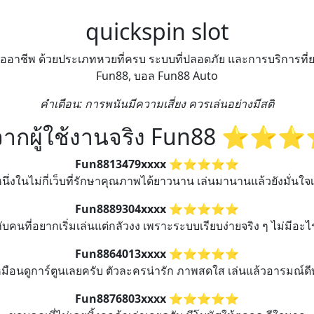
quickspin slot
ืออาชีพ ด้วยประเภทหวยที่ครบ ระบบที่ปลอดภัย และการบริการที่ยอ
Fun88, บอล Fun88 Auto
คำเตือน: การพนันมีความเสี่ยง ควรเล่นอย่างมีสติ
ิวจากผู้ใช้งานจริง Fun88 ⭐
Fun8813479xxxx
⭐️⭐️⭐️⭐️⭐️
หนึ่งในไม่กี่เว็บที่รักษาคุณภาพได้ยาวนาน เล่นมานานแล้วยังมั่นใ
Fun8889304xxxx
⭐️⭐️⭐️⭐️⭐️
กับคนที่อยากเริ่มเล่นแต่กลัวงง เพราะระบบเรียบง่ายจริง ๆ ไม่มีอะ
Fun8864013xxxx
⭐️⭐️⭐️⭐️⭐️
้เหมือนดูการ์ตูนเลยครับ ตัวละครน่ารัก ภาพสดใส เล่นแล้วอารมณ์ดีท
Fun8876803xxxx
⭐️⭐️⭐️⭐️⭐️