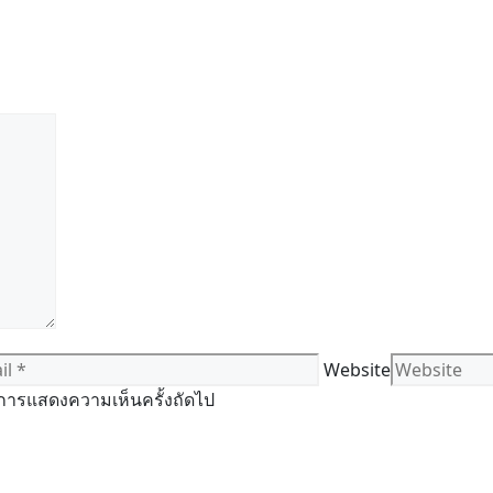
Website
รับการแสดงความเห็นครั้งถัดไป