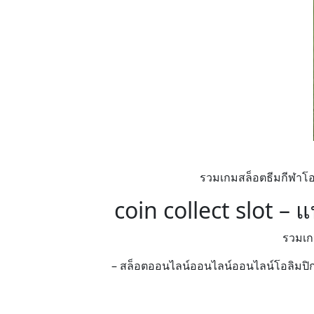
รวมเกมสล็อตธีมกีฬาโอ
coin collect slot –
รวมเกม
– สล็อตออนไลน์ออนไลน์ออนไลน์โอลิมปิก