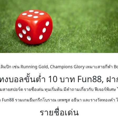
ลิมปิก เช่น Running Gold, Champions Glory เหมาะสายกีฬา 
 แทงบอลขั้นต่ำ 10 บาท Fun88, 
สายสปอร์ต รายชื่อเด่น ทุนเริ่มต้น มีคำถามเกี่ยวกับ ฟีเจอร์พิเศษ
 Fun88 รวมเกมธีมกรีกโบราณ เทพซูส อธีนา และรางวัลทองคำ ไม่
รายชื่อเด่น