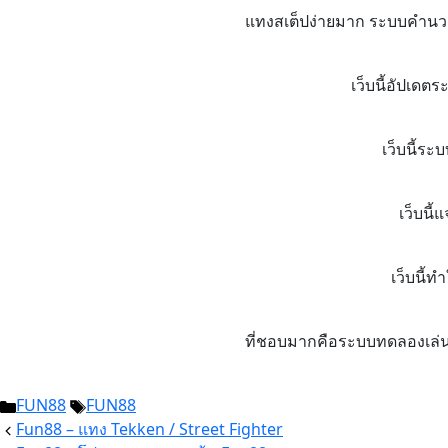
แทงสเต็ปง่ายมาก ระบบคำนวณเง
เว็บนี้อัปเดต
เว็บนี้ร
เว็บนี้
เว็บนี้ท
ที่ชอบมากคือระบบทดลองเล่น
Categories
Tags
FUN88
FUN88
Fun88 – แทง Tekken / Street Fighter