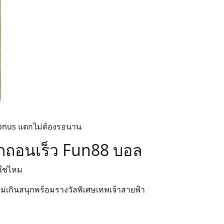
Bonus แตกไม่ต้องรอนาน
ฝากถอนเร็ว Fun88 บอล
 ใช่ไหม
เกินสนุกพร้อมรางวัลพิเศษเทพเจ้าสายฟ้า