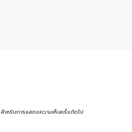
นี้ สำหรับการแสดงความเห็นครั้งถัดไป