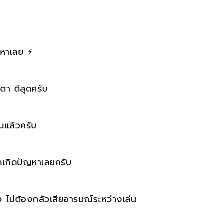
ญหาเลย ⚡
ตา ดีสุดครับ
นแล้วครับ
าเกิดปัญหาเลยครับ
าง ไม่ต้องกลัวเสียอารมณ์ระหว่างเล่น