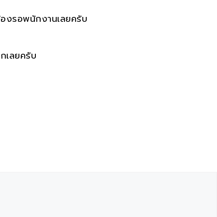
่ต้องรอพนักงานเลยครับ
อกเลยครับ