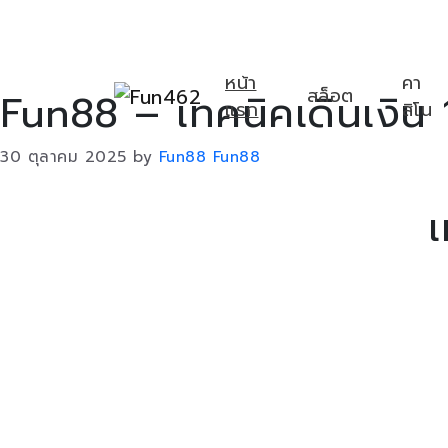
หน้า
คา
สล็อต
Fun88 – เทคนิคเดินเงิน
แรก
สิโน
30 ตุลาคม 2025
by
Fun88 Fun88
เ