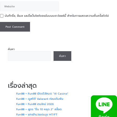
Website
บันทึกชื่อ, อีเมล และชื่อเว็บไซต์ของฉันบนเบราว์เซอร์นี้ สำหรับการแสดงความเห็นครั้งถัดไป
ค้นหา
ค้นหา
เรื่องล่าสุด
Fun88 – Fun88 เปิดตัวโหมด “AI Casino”
Fun88 – ดูสถิติ Valorant ก่อนเดิมพัน
Fun88 – Fun88 เกมใหม่ 2026
Fun88 – สูตร “ปั่น 10 หยุด 2” สล็อต
Fun88 – แทงจำนวนเตะมุม HT/FT