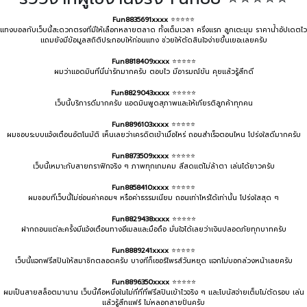
Fun8835691xxxx
⭐️⭐️⭐️⭐️⭐️
แทงบอลกับเว็บนี้สะดวกตรงที่มีให้เลือกหลายตลาด ทั้งเต็มเวลา ครึ่งแรก ลูกเตะมุม ราคาน้ำอัปเดตไว
แถมยังมีข้อมูลสถิติประกอบให้ก่อนแทง ช่วยให้ตัดสินใจง่ายขึ้นเยอะเลยครับ
Fun8818409xxxx
⭐️⭐️⭐️⭐️⭐️
ผมว่าแอดมินที่นี่น่ารักมากครับ ตอบไว มีอารมณ์ขัน คุยแล้วรู้สึกดี
Fun8829043xxxx
⭐️⭐️⭐️⭐️⭐️
เว็บนี้บริการดีมากครับ แอดมินพูดสุภาพและให้เกียรติลูกค้าทุกคน
Fun8896103xxxx
⭐️⭐️⭐️⭐️⭐️
ผมชอบระบบแจ้งเตือนอัตโนมัติ เห็นเลยว่าเครดิตเข้าเมื่อไหร่ ถอนสำเร็จตอนไหน โปร่งใสดีมากครับ
Fun8873509xxxx
⭐️⭐️⭐️⭐️⭐️
เว็บนี้เหมาะกับสายกราฟิกจริง ๆ ภาพทุกเกมคม สีสดแต่ไม่ล้าตา เล่นได้ยาวครับ
Fun8858410xxxx
⭐️⭐️⭐️⭐️⭐️
ผมชอบที่เว็บนี้ไม่ซ่อนค่าคอมฯ หรือค่าธรรมเนียม ถอนเท่าไหร่ได้เท่านั้น โปร่งใสสุด ๆ
Fun8829438xxxx
⭐️⭐️⭐️⭐️⭐️
ฝากถอนแต่ละครั้งมีแจ้งเตือนทางอีเมลและมือถือ มั่นใจได้เลยว่าเงินปลอดภัยทุกบาทครับ
Fun8889241xxxx
⭐️⭐️⭐️⭐️⭐️
เว็บนี้แจกฟรีสปินให้สมาชิกตลอดครับ บางทีก็เซอร์ไพรส์วันหยุด แจกไม่บอกล่วงหน้าเลยครับ
Fun8896350xxxx
⭐️⭐️⭐️⭐️⭐️
ผมเป็นสายสล็อตมานาน เว็บนี้คือหนึ่งในไม่กี่ที่ที่ฟรีสปินเข้าไวจริง ๆ และโบนัสจ่ายเต็มไม่ตัดรอบ เล่น
แล้วรู้สึกแฟร์ ไม่หลอกสายปั่นครับ