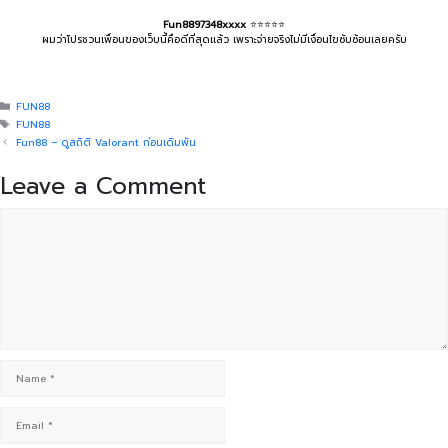
Fun8897348xxxx
⭐️⭐️⭐️⭐️⭐️
ผมว่าโปรชวนเพื่อนของเว็บนี้คือดีที่สุดแล้ว เพราะจ่ายจริงไม่มีเงื่อนไขซับซ้อนเลยครับ
Categories
FUN88
Tags
FUN88
Fun88 – ดูสถิติ Valorant ก่อนเดิมพัน
Leave a Comment
Comment
Name
Email