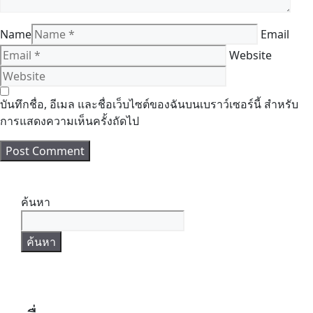
Name
Email
Website
บันทึกชื่อ, อีเมล และชื่อเว็บไซต์ของฉันบนเบราว์เซอร์นี้ สำหรับ
การแสดงความเห็นครั้งถัดไป
ค้นหา
ค้นหา