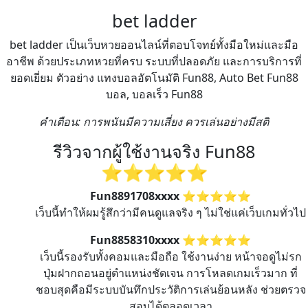
bet ladder
bet ladder เป็นเว็บหวยออนไลน์ที่ตอบโจทย์ทั้งมือใหม่และมือ
อาชีพ ด้วยประเภทหวยที่ครบ ระบบที่ปลอดภัย และการบริการที่
ยอดเยี่ยม ตัวอย่าง แทงบอลอัตโนมัติ Fun88, Auto Bet Fun88
บอล, บอลเร็ว Fun88
คำเตือน: การพนันมีความเสี่ยง ควรเล่นอย่างมีสติ
รีวิวจากผู้ใช้งานจริง Fun88
⭐⭐⭐⭐⭐
Fun8891708xxxx
⭐️⭐️⭐️⭐️⭐️
เว็บนี้ทำให้ผมรู้สึกว่ามีคนดูแลจริง ๆ ไม่ใช่แค่เว็บเกมทั่วไป
Fun8858310xxxx
⭐️⭐️⭐️⭐️⭐️
เว็บนี้รองรับทั้งคอมและมือถือ ใช้งานง่าย หน้าจอดูไม่รก
ปุ่มฝากถอนอยู่ตำแหน่งชัดเจน การโหลดเกมเร็วมาก ที่
ชอบสุดคือมีระบบบันทึกประวัติการเล่นย้อนหลัง ช่วยตรวจ
สอบได้ตลอดเวลา