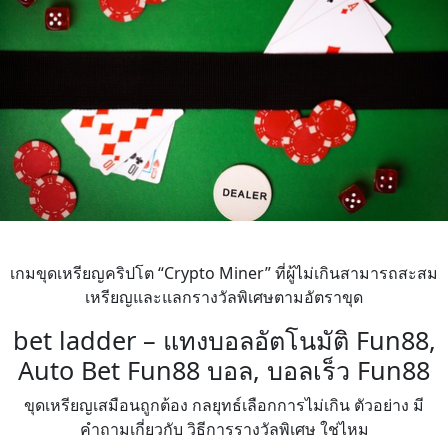
เกมขุดเหรียญคริปโต “Crypto Miner” ที่ผู้ไม่เกินสามารถสะสม
เหรียญและแลกรางวัลพิเศษตามอัตราขุด
bet ladder – แทงบอลอัตโนมัติ Fun88,
Auto Bet Fun88 บอล, บอลเร็ว Fun88
ขุดเหรียญเสมือนถูกต้อง กลยุทธ์เลือกการไม่เกิน ตัวอย่าง มี
คำถามเกี่ยวกับ วิธีการรางวัลพิเศษ ใช่ไหม