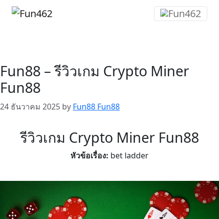
Fun88 – รีวิวเกม Crypto Miner
Fun88
24 ธันวาคม 2025
by
Fun88 Fun88
รีวิวเกม Crypto Miner Fun88
หัวข้อเรื่อง:
bet ladder