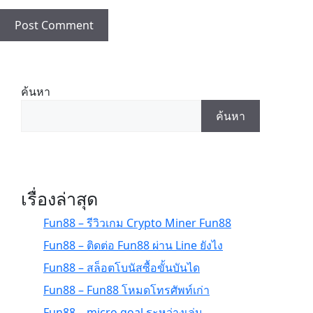
ค้นหา
ค้นหา
เรื่องล่าสุด
Fun88 – รีวิวเกม Crypto Miner Fun88
Fun88 – ติดต่อ Fun88 ผ่าน Line ยังไง
Fun88 – สล็อตโบนัสซื้อขั้นบันได
Fun88 – Fun88 โหมดโทรศัพท์เก่า
Fun88 – micro goal ระหว่างเล่น