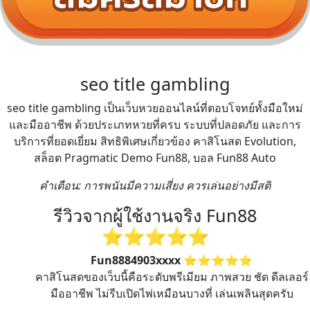
seo title gambling
seo title gambling เป็นเว็บหวยออนไลน์ที่ตอบโจทย์ทั้งมือใหม่
และมืออาชีพ ด้วยประเภทหวยที่ครบ ระบบที่ปลอดภัย และการ
บริการที่ยอดเยี่ยม สิทธิพิเศษเกี่ยวข้อง คาสิโนสด Evolution,
สล็อต Pragmatic Demo Fun88, บอล Fun88 Auto
คำเตือน: การพนันมีความเสี่ยง ควรเล่นอย่างมีสติ
รีวิวจากผู้ใช้งานจริง Fun88
⭐⭐⭐⭐⭐
Fun8884903xxxx
⭐️⭐️⭐️⭐️⭐️
คาสิโนสดของเว็บนี้คือระดับพรีเมียม ภาพสวย ชัด ดีลเลอร์
มืออาชีพ ไม่รีบเปิดไพ่เหมือนบางที่ เล่นเพลินสุดครับ