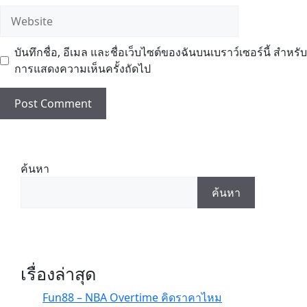
Website
บันทึกชื่อ, อีเมล และชื่อเว็บไซต์ของฉันบนเบราว์เซอร์นี้ สำหรับ
การแสดงความเห็นครั้งถัดไป
ค้นหา
ค้นหา
เรื่องล่าสุด
Fun88 – NBA Overtime คิดราคาไหม