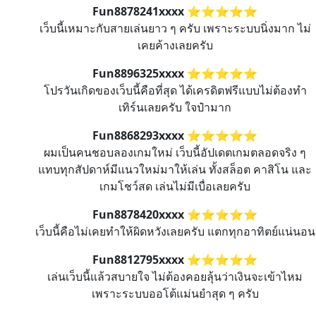
Fun8878241xxxx
⭐️⭐️⭐️⭐️⭐️
เว็บนี้เหมาะกับสายเล่นยาว ๆ ครับ เพราะระบบนิ่งมาก ไม่
เคยค้างเลยครับ
Fun8896325xxxx
⭐️⭐️⭐️⭐️⭐️
โปรวันเกิดของเว็บนี้คือที่สุด ได้เครดิตฟรีแบบไม่ต้องทำ
เทิร์นเลยครับ ใจป๋ามาก
Fun8868293xxxx
⭐️⭐️⭐️⭐️⭐️
ผมเป็นคนชอบลองเกมใหม่ เว็บนี้อัปเดตเกมตลอดจริง ๆ
แทบทุกสัปดาห์มีแนวใหม่มาให้เล่น ทั้งสล็อต คาสิโน และ
เกมโชว์สด เล่นไม่มีเบื่อเลยครับ
Fun8878420xxxx
⭐️⭐️⭐️⭐️⭐️
เว็บนี้คือไม่เคยทำให้ผิดหวังเลยครับ แตกทุกอาทิตย์แน่นอน
Fun8812795xxxx
⭐️⭐️⭐️⭐️⭐️
เล่นเว็บนี้แล้วสบายใจ ไม่ต้องคอยลุ้นว่าเงินจะเข้าไหม
เพราะระบบออโต้แม่นยำสุด ๆ ครับ