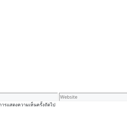
Website
รับการแสดงความเห็นครั้งถัดไป