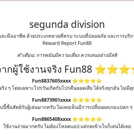
segunda division
่และมืออาชีพ ด้วยประเภทหวยที่ครบ ระบบที่ปลอดภัย และการบริก
Reward Report Fun88
คำเตือน: การพนันมีความเสี่ยง ควรเล่นอย่างมีสติ
ิวจากผู้ใช้งานจริง Fun88 ⭐
Fun8837605xxxx
⭐️⭐️⭐️⭐️⭐️
จริง ๆ โดยเฉพาะโปรวันเกิดกับโปรคืนยอดเสีย ได้จริงทุกอัน ไม่มีต
Fun8873901xxxx
⭐️⭐️⭐️⭐️⭐️
็บนี้ซื่อสัตย์กับผู้เล่นมากครับ ไม่เคยเห็นมีการเปลี่ยนผลเกมแปลก ๆ
Fun8865408xxxx
⭐️⭐️⭐️⭐️⭐️
ใช้งานง่ายมากครับ ไม่ต้องโหลดแอป แค่กดเข้าเว็บก็เล่นได้เลย