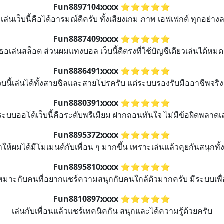
Fun8897104xxxx
⭐️⭐️⭐️⭐️⭐️
ที่เล่นเว็บนี้คือได้อารมณ์ดีครับ ทั้งเสียงเกม ภาพ เอฟเฟกต์ ทุกอย่าง
Fun8887409xxxx
⭐️⭐️⭐️⭐️⭐️
เล่นสล็อต ส่วนผมแทงบอล เว็บนี้ดีตรงที่ใช้บัญชีเดียวเล่นได้หมด
Fun8886491xxxx
⭐️⭐️⭐️⭐️⭐️
ว็บนี้เล่นได้ทั้งสายชิลและสายโปรครับ แต่ระบบรองรับมืออาชีพจริง
Fun8880391xxxx
⭐️⭐️⭐️⭐️⭐️
ระบบออโต้เว็บนี้คือระดับพรีเมียม ฝากถอนทันใจ ไม่มีข้อผิดพลาดเ
Fun8895372xxxx
⭐️⭐️⭐️⭐️⭐️
ทำให้ผมได้มีโมเมนต์กับเพื่อน ๆ มากขึ้น เพราะเล่นแล้วคุยกันสนุกทั้
Fun8895810xxxx
⭐️⭐️⭐️⭐️⭐️
้เหมาะกับคนที่อยากแชร์ความสนุกกับคนใกล้ตัวมากครับ มีระบบเพื
Fun8810897xxxx
⭐️⭐️⭐️⭐️⭐️
เล่นกับเพื่อนแล้วแชร์เทคนิคกัน สนุกและได้ความรู้ด้วยครับ