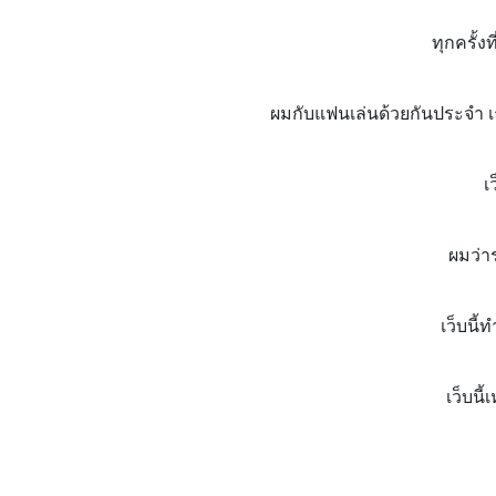
ทุกครั้ง
ผมกับแฟนเล่นด้วยกันประจำ เธอ
เ
ผมว่า
เว็บนี้
เว็บนี