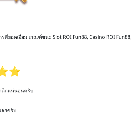
ารที่ยอดเยี่ยม เกณฑ์ชนะ Slot ROI Fun88, Casino ROI Fun88,
⭐⭐⭐⭐
ุกติกแน่นอนครับ
 เลยครับ