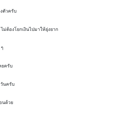
ลงตัวครับ
 ไม่ต้องโยกเงินไปมาให้ยุ่งยาก
 ๆ
ลยครับ
งวันครับ
่อนด้วย