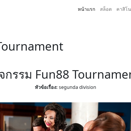
หน้าแรก
สล็อต
คาสิโน
 Tournament
ิจกรรม Fun88 Tourname
หัวข้อเรื่อง:
segunda division