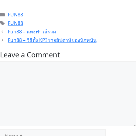
Categories
FUN88
Tags
FUN88
Fun88 – แทงฟาวล์รวม
Fun88 – วิธีตั้ง KPI รายสัปดาห์ของนักพนัน
Leave a Comment
Comment
Name