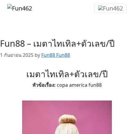
Fun88 – เมตาไทเทิล+ตัวเลข/ปี
1 กันยายน 2025
by
Fun88 Fun88
เมตาไทเทิล+ตัวเลข/ปี
หัวข้อเรื่อง:
copa america fun88