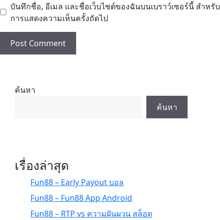
บันทึกชื่อ, อีเมล และชื่อเว็บไซต์ของฉันบนเบราว์เซอร์นี้ สำหรับ
การแสดงความเห็นครั้งถัดไป
ค้นหา
ค้นหา
เรื่องล่าสุด
Fun88 – Early Payout บอล
Fun88 – Fun88 App Android
Fun88 – RTP vs ความผันผวน สล็อต