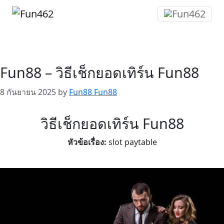
Fun88 – วิธีเช็กยอดเทิร์น Fun88
8 กันยายน 2025
by
Fun88 Fun88
วิธีเช็กยอดเทิร์น Fun88
หัวข้อเรื่อง:
slot paytable