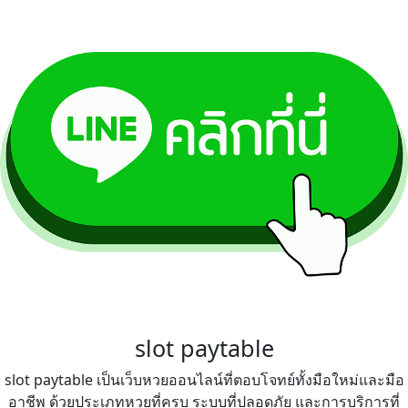
slot paytable
slot paytable เป็นเว็บหวยออนไลน์ที่ตอบโจทย์ทั้งมือใหม่และมือ
อาชีพ ด้วยประเภทหวยที่ครบ ระบบที่ปลอดภัย และการบริการที่