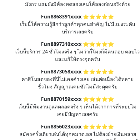
มังกร แถมยังมีห้องทดลองเล่นให้ลองก่อนจริงด้วย
Fun8868391xxxx
⭐️⭐️⭐️⭐️⭐️
เว็บนี้ให้ความรู้สึกว่าลูกค้าทุกคนสำคัญ ไม่มีแบ่งระดับ
บริการเลยครับ
Fun8897310xxxx
⭐️⭐️⭐️⭐️⭐️
เว็บนี้บริการ 24 ชั่วโมงจริง ๆ ไม่ว่ากี่โมงก็มีคนตอบ ตอบไว
และแก้ให้ตรงจุดครับ
Fun8873058xxxx
⭐️⭐️⭐️⭐️⭐️
คาสิโนสดของที่นี่ไม่เคยค้างเลย เล่นต่อเนื่องได้หลาย
ชั่วโมง สัญญาณคมชัดไม่มีสะดุดครับ
Fun8870159xxxx
⭐️⭐️⭐️⭐️⭐️
เว็บนี้มีทีมงานดูแลตลอดจริง ๆ เห็นได้จากการที่ระบบไม่
เคยมีปัญหาเลยครับ
Fun8856023xxxx
⭐️⭐️⭐️⭐️⭐️
สมัครครั้งเดียวเล่นได้ทุกหมวดเลย ไม่ต้องย้ายเงินหลาย