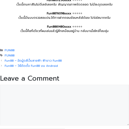
Fun8897290xxxx
⭐️⭐️⭐️⭐️⭐️
เว็บนี้เกมคาสิโนไม่ดีเลย์เลยครับ สัญญาณภาพชัดตลอด ไม่มีสะดุดเลยครับ
Fun8876098xxxx
⭐️⭐️⭐️⭐️⭐️
เว็บนี้มีระบบตรวจสอบประวัติการฝากถอนย้อนหลังได้เอง โปร่งใสมากครับ
Fun8861480xxxx
⭐️⭐️⭐️⭐️⭐️
เว็บนี้คือที่เดียวที่ผมเล่นแล้วรู้สึกเหมือนอยู่บ้าน กลับมาเมื่อไหร่ก็อบอุ่น
Categories
FUN88
Tags
FUN88
Fun88 – จัดมู้ดสีเว็บสายฟ้า ฟ้าขาว Fun88
Fun88 – วิธีติดตั้ง Fun88 บน Android
Leave a Comment
Comment