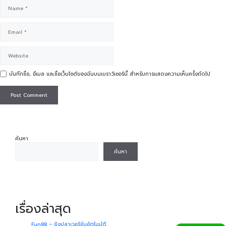
Name
Email
Website
บันทึกชื่อ, อีเมล และชื่อเว็บไซต์ของฉันบนเบราว์เซอร์นี้ สำหรับการแสดงความเห็นครั้งถัดไป
ค้นหา
ค้นหา
เรื่องล่าสุด
Fun88 – ยิงปลาเวอร์ชันอัตโนมัติ