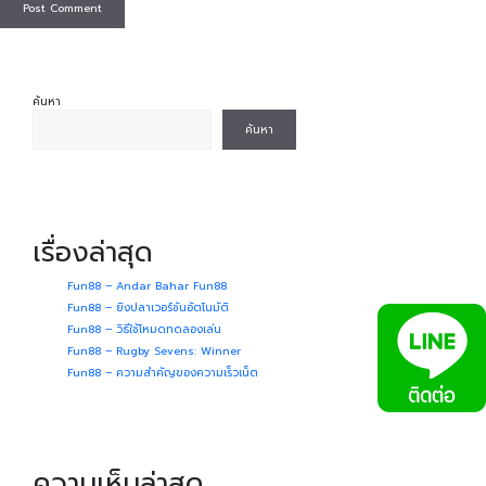
ค้นหา
ค้นหา
เรื่องล่าสุด
Fun88 – Andar Bahar Fun88
Fun88 – ยิงปลาเวอร์ชันอัตโนมัติ
Fun88 – วิธีใช้โหมดทดลองเล่น
Fun88 – Rugby Sevens: Winner
Fun88 – ความสำคัญของความเร็วเน็ต
ความเห็นล่าสุด