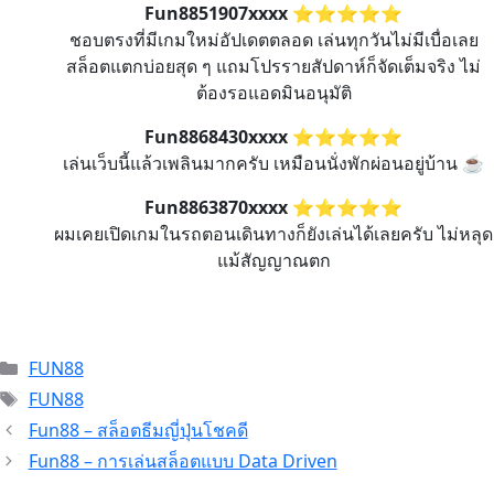
Fun8851907xxxx
⭐️⭐️⭐️⭐️⭐️
ชอบตรงที่มีเกมใหม่อัปเดตตลอด เล่นทุกวันไม่มีเบื่อเลย
สล็อตแตกบ่อยสุด ๆ แถมโปรรายสัปดาห์ก็จัดเต็มจริง ไม่
ต้องรอแอดมินอนุมัติ
Fun8868430xxxx
⭐️⭐️⭐️⭐️⭐️
เล่นเว็บนี้แล้วเพลินมากครับ เหมือนนั่งพักผ่อนอยู่บ้าน ☕
Fun8863870xxxx
⭐️⭐️⭐️⭐️⭐️
ผมเคยเปิดเกมในรถตอนเดินทางก็ยังเล่นได้เลยครับ ไม่หลุด
แม้สัญญาณตก
Categories
FUN88
Tags
FUN88
Fun88 – สล็อตธีมญี่ปุ่นโชคดี
Fun88 – การเล่นสล็อตแบบ Data Driven