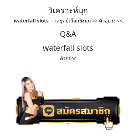
วิเคราะห์บุก
waterfall slots
– กลยุทธ์เลือกยิงมุม >> ตัวอย่าง <<
Q&A
waterfall slots
ตัวอย่าง