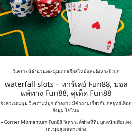
วิเคราะห์จำนวนเตะมุมแบบเรียลไทม์และจังหวะยิงบุก
waterfall slots – พาร์เลย์ Fun88, บอล
แพ้ทาง Fun88, คู่เด็ด Fun88
จังหวะเตะมุม วิเคราะห์บุก ตัวอย่าง มีคำถามเกี่ยวกับ กลยุทธ์เลือก
ยิงมุม ใช่ไหม
– Corner Momentum Fun88 วิเคราะห์ช่วงที่ทีมบุกหนักเพื่อแทง
เตะมุมสูงเฉพาะช่วง