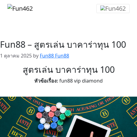
Fun88 – สูตรเล่น บาคาร่าทุน 100
1 ตุลาคม 2025
by
Fun88 Fun88
สูตรเล่น บาคาร่าทุน 100
หัวข้อเรื่อง:
fun88 vip diamond