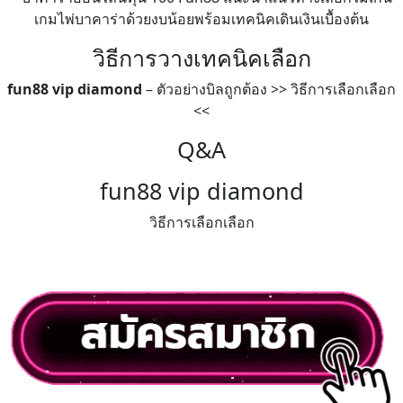
เกมไพ่บาคาร่าด้วยงบน้อยพร้อมเทคนิคเดินเงินเบื้องต้น
วิธีการวางเทคนิคเลือก
fun88 vip diamond
– ตัวอย่างบิลถูกต้อง >> วิธีการเลือกเลือก
<<
Q&A
fun88 vip diamond
วิธีการเลือกเลือก