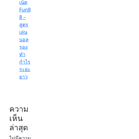
เน็ต
Fun8
8 –
สูตร
เล่น
บอล
รอง
ทำ
กำไร
ระยะ
ยาว
ความ
เห็น
ล่าสุด
ไม่มีความ