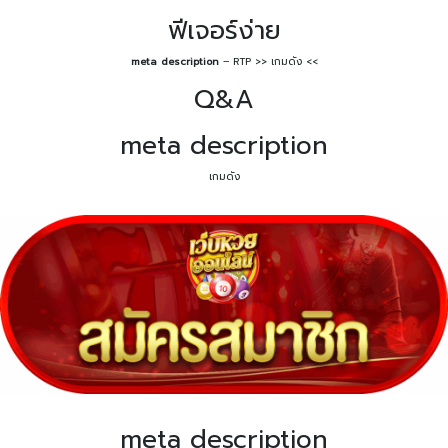
ฟีเจอร์ง่าย
meta description
– RTP >> เกมดัง <<
Q&A
meta description
เกมดัง
meta description