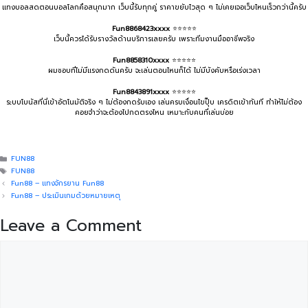
แทงบอลสดตอนบอลโลกคือสนุกมาก เว็บนี้รับทุกคู่ ราคาขยับไวสุด ๆ ไม่เคยเจอเว็บไหนเร็วกว่านี้ครับ
Fun8868423xxxx
⭐️⭐️⭐️⭐️⭐️
เว็บนี้ควรได้รับรางวัลด้านบริการเลยครับ เพราะทีมงานมืออาชีพจริง
Fun8858310xxxx
⭐️⭐️⭐️⭐️⭐️
ผมชอบที่ไม่มีแรงกดดันครับ จะเล่นตอนไหนก็ได้ ไม่มีบังคับหรือเร่งเวลา
Fun8843891xxxx
⭐️⭐️⭐️⭐️⭐️
ระบบโบนัสที่นี่เข้าอัตโนมัติจริง ๆ ไม่ต้องกดรับเอง เล่นครบเงื่อนไขปุ๊บ เครดิตเข้าทันที ทำให้ไม่ต้อง
คอยจำว่าจะต้องไปกดตรงไหน เหมาะกับคนที่เล่นบ่อย
Categories
FUN88
Tags
FUN88
Fun88 – แทงจักรยาน Fun88
Fun88 – ประเมินเกมด้วยหมายเหตุ
Leave a Comment
Comment