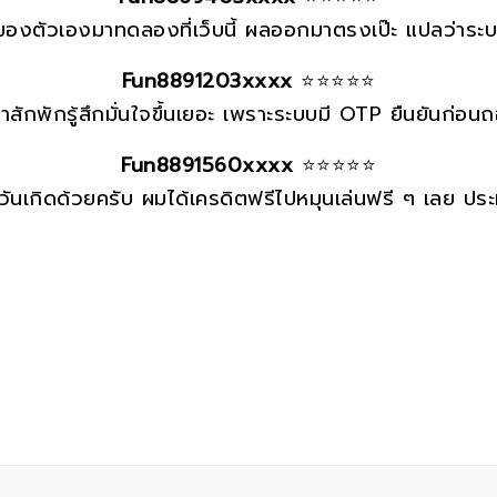
ของตัวเองมาทดลองที่เว็บนี้ ผลออกมาตรงเป๊ะ แปลว่าระ
Fun8891203xxxx
⭐️⭐️⭐️⭐️⭐️
กพักรู้สึกมั่นใจขึ้นเยอะ เพราะระบบมี OTP ยืนยันก่อน
Fun8891560xxxx
⭐️⭐️⭐️⭐️⭐️
ปรวันเกิดด้วยครับ ผมได้เครดิตฟรีไปหมุนเล่นฟรี ๆ เลย ปร