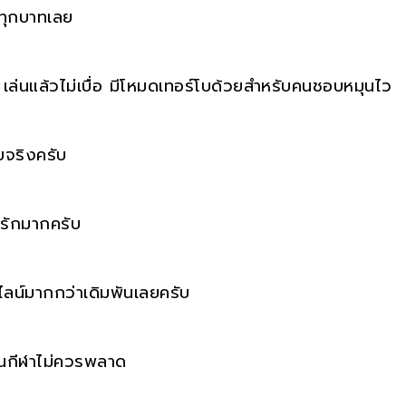
ทุกบาทเลย
ไป เล่นแล้วไม่เบื่อ มีโหมดเทอร์โบด้วยสำหรับคนชอบหมุนไว
จบจริงครับ
ารักมากครับ
ไลน์มากกว่าเดิมพันเลยครับ
ฟนกีฬาไม่ควรพลาด