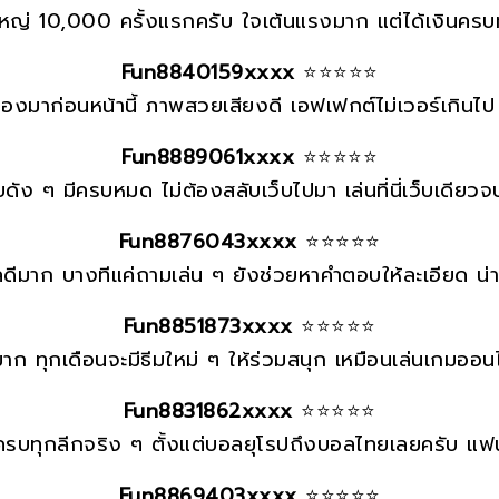
ญ่ 10,000 ครั้งแรกครับ ใจเต้นแรงมาก แต่ได้เงินครบ
Fun8840159xxxx
⭐️⭐️⭐️⭐️⭐️
ี่เคยลองมาก่อนหน้านี้ ภาพสวยเสียงดี เอฟเฟกต์ไม่เวอร์เกิน
Fun8889061xxxx
⭐️⭐️⭐️⭐️⭐️
ดัง ๆ มีครบหมด ไม่ต้องสลับเว็บไปมา เล่นที่นี่เว็บเดียว
Fun8876043xxxx
⭐️⭐️⭐️⭐️⭐️
ดีมาก บางทีแค่ถามเล่น ๆ ยังช่วยหาคำตอบให้ละเอียด น่
Fun8851873xxxx
⭐️⭐️⭐️⭐️⭐️
มาก ทุกเดือนจะมีธีมใหม่ ๆ ให้ร่วมสนุก เหมือนเล่นเกมออน
Fun8831862xxxx
⭐️⭐️⭐️⭐️⭐️
้ก็ครบทุกลีกจริง ๆ ตั้งแต่บอลยุโรปถึงบอลไทยเลยครับ แ
Fun8869403xxxx
⭐️⭐️⭐️⭐️⭐️