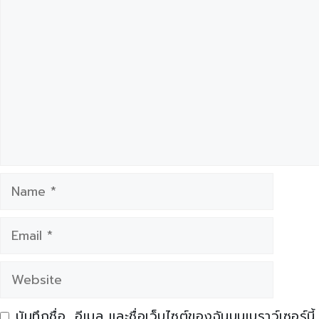
Name
Email
Website
บันทึกชื่อ, อีเมล และชื่อเว็บไซต์ของฉันบนเบราว์เซอร์