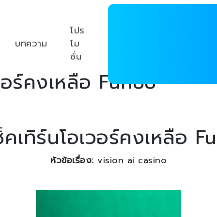
โปร
บทความ
โม
ชั่น
เวอร์คงเหลือ Fun88
เช็คเทิร์นโอเวอร์คงเหลือ 
หัวข้อเรื่อง:
vision ai casino