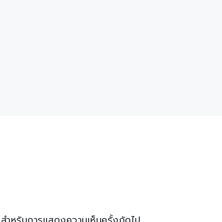
นี้ สำหรับการแสดงความเห็นครั้งถัดไป