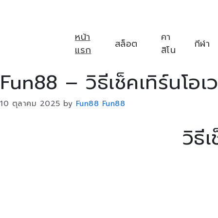
หน้า
คา
สล็อต
กีฬา
แรก
สิโน
Fun88 – วิธีเช็คเทิร์นโอ
10 ตุลาคม 2025
by
Fun88 Fun88
วิธี