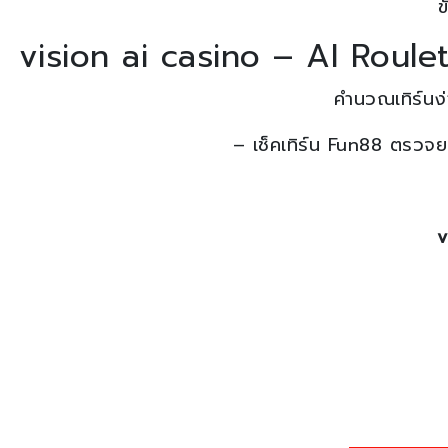
ข
vision ai casino – AI Roul
คำนวณเทิร์นง่
– เช็คเทิร์น Fun88 ตรวจย
v