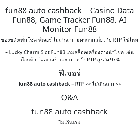
fun88 auto cashback – Casino Data
Fun88, Game Tracker Fun88, AI
Monitor Fun88
ของขลังเพิ่มโชค ฟีเจอร์ ไม่เกินเกม มีคำถามเกี่ยวกับ RTP ใช่ไหม
– Lucky Charm Slot Fun88 เกมสล็อตเครื่องรางนำโชค เช่น
เกือกม้า โคลเวอร์ และแมวกวัก RTP สูงสุด 97%
ฟีเจอร์
fun88 auto cashback
– RTP >> ไม่เกินเกม <<
Q&A
fun88 auto cashback
ไม่เกินเกม