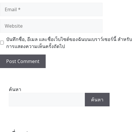
Email
Website
บันทึกชื่อ, อีเมล และชื่อเว็บไซต์ของฉันบนเบราว์เซอร์นี้ สำหรับ
การแสดงความเห็นครั้งถัดไป
ค้นหา
ค้นหา