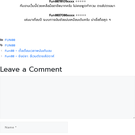
Fun8878109xxxx
⭐️⭐️⭐️⭐️⭐️
ทีมงานเว็บนี้ช่วยเหลือมืออาชีพมากครับ ไม่เคยพูดกำกวม ตรงไปตรงมา
Fun8837086xxxx
⭐️⭐️⭐️⭐️⭐️
เล่นมาเกือบปี ระบบการเงินยังแน่นเหมือนเดิมครับ น่าเชื่อถือสุด ๆ
Categories
FUN88
Tags
FUN88
Fun88 – ตั้งเตือนเวลาพนันเกินงบ
Fun88 – ยิงปลา: อีเวนต์รายสัปดาห์
Leave a Comment
Comment
Name