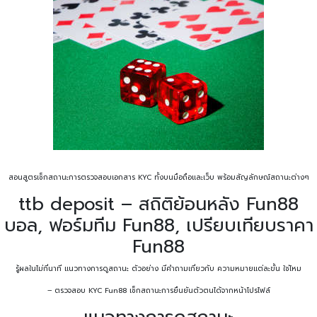
สอนสูตรเช็กสถานะการตรวจสอบเอกสาร KYC ทั้งบนมือถือและเว็บ พร้อมสัญลักษณ์สถานะต่างๆ
ttb deposit – สถิติย้อนหลัง Fun88
บอล, ฟอร์มทีม Fun88, เปรียบเทียบราคา
Fun88
รู้ผลในไม่กี่นาที แนวทางการดูสถานะ ตัวอย่าง มีคำถามเกี่ยวกับ ความหมายแต่ละขั้น ใช่ไหม
– ตรวจสอบ KYC Fun88 เช็กสถานะการยืนยันตัวตนได้จากหน้าโปรไฟล์