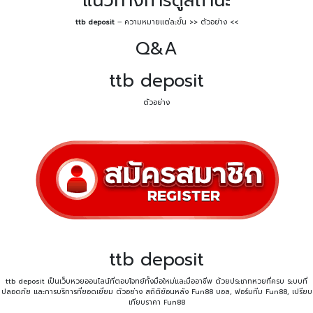
แนวทางการดูสถานะ
ttb deposit
– ความหมายแต่ละขั้น >> ตัวอย่าง <<
Q&A
ttb deposit
ตัวอย่าง
ttb deposit
ttb deposit เป็นเว็บหวยออนไลน์ที่ตอบโจทย์ทั้งมือใหม่และมืออาชีพ ด้วยประเภทหวยที่ครบ ระบบที่
ปลอดภัย และการบริการที่ยอดเยี่ยม ตัวอย่าง สถิติย้อนหลัง Fun88 บอล, ฟอร์มทีม Fun88, เปรียบ
เทียบราคา Fun88