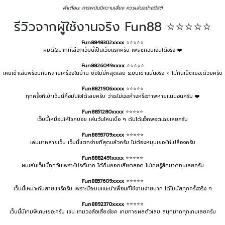
คำเตือน: การพนันมีความเสี่ยง ควรเล่นอย่างมีสติ
รีวิวจากผู้ใช้งานจริง Fun88 ⭐⭐⭐⭐⭐
Fun8848302xxxx
⭐️⭐️⭐️⭐️⭐️
ผมดีใจมากที่เลือกเว็บนี้เป็นเว็บแรกครับ เพราะถอนเงินได้จริง ❤️
Fun8826049xxxx
⭐️⭐️⭐️⭐️⭐️
เคยเข้าเล่นพร้อมกันหลายเครื่องในบ้าน ยังไม่มีหลุดเลย ระบบเขาแน่นจริง ๆ ไม่กินเน็ตเยอะด้วยครับ
Fun8821906xxxx
⭐️⭐️⭐️⭐️⭐️
ทุกครั้งที่เข้าเว็บนี้คือมั่นใจได้เลยครับ ว่าจะไม่เจอค้างหรือภาพหายแน่นอนครับ ❤️
Fun8851280xxxx
⭐️⭐️⭐️⭐️⭐️
เว็บนี้เหมือนให้โชคบ่อย เล่นวันไหนเบื่อ ๆ ดันได้แจ็กพอตเฉยเลยครับ
Fun8895709xxxx
⭐️⭐️⭐️⭐️⭐️
เล่นมาหลายเว็บ เว็บนี้แตกง่ายที่สุดแล้วครับ ไม่ต้องหมุนเยอะให้เปลืองครับ
Fun8882491xxxx
⭐️⭐️⭐️⭐️⭐️
ผมเล่นเว็บนี้ทุกวันเพราะโปรดีมาก ได้คืนยอดเสียตลอด ไม่เคยรู้สึกขาดทุนเลยครับ
Fun8857609xxxx
⭐️⭐️⭐️⭐️⭐️
เว็บนี้เหมาะกับสายแชร์ครับ เพราะมีระบบแนะนำเพื่อนที่ใช้งานง่ายมาก ได้โบนัสทุกครั้งจริง ๆ
Fun8892370xxxx
⭐️⭐️⭐️⭐️⭐️
เว็บนี้มีเกมพิเศษเยอะครับ เช่น เกมวงล้อเสี่ยงโชค เกมทายผลตัวเลข สนุกมากทุกเกมเลยครับ