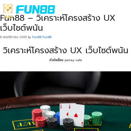
Fun88 – วิเคราะห์โครงสร้าง UX
เว็บไซต์พนัน
6 พฤศจิกายน 2025
by
Fun88 Fun88
วิเคราะห์โครงสร้าง UX เว็บไซต์พนัน
หัวข้อเรื่อง:
parlay safe