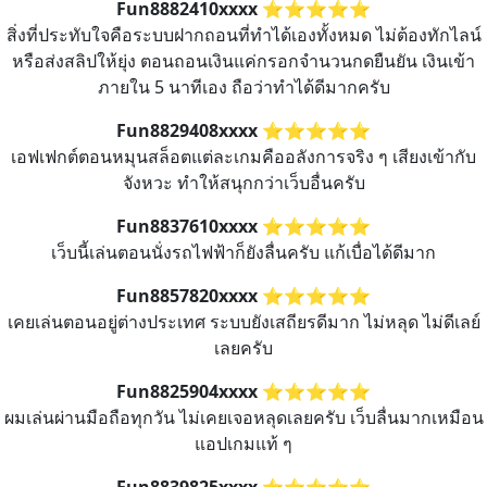
Fun8882410xxxx
⭐️⭐️⭐️⭐️⭐️
สิ่งที่ประทับใจคือระบบฝากถอนที่ทำได้เองทั้งหมด ไม่ต้องทักไลน์
หรือส่งสลิปให้ยุ่ง ตอนถอนเงินแค่กรอกจำนวนกดยืนยัน เงินเข้า
ภายใน 5 นาทีเอง ถือว่าทำได้ดีมากครับ
Fun8829408xxxx
⭐️⭐️⭐️⭐️⭐️
เอฟเฟกต์ตอนหมุนสล็อตแต่ละเกมคืออลังการจริง ๆ เสียงเข้ากับ
จังหวะ ทำให้สนุกกว่าเว็บอื่นครับ
Fun8837610xxxx
⭐️⭐️⭐️⭐️⭐️
เว็บนี้เล่นตอนนั่งรถไฟฟ้าก็ยังลื่นครับ แก้เบื่อได้ดีมาก
Fun8857820xxxx
⭐️⭐️⭐️⭐️⭐️
เคยเล่นตอนอยู่ต่างประเทศ ระบบยังเสถียรดีมาก ไม่หลุด ไม่ดีเลย์
เลยครับ
Fun8825904xxxx
⭐️⭐️⭐️⭐️⭐️
ผมเล่นผ่านมือถือทุกวัน ไม่เคยเจอหลุดเลยครับ เว็บลื่นมากเหมือน
แอปเกมแท้ ๆ
Fun8839825xxxx
⭐️⭐️⭐️⭐️⭐️