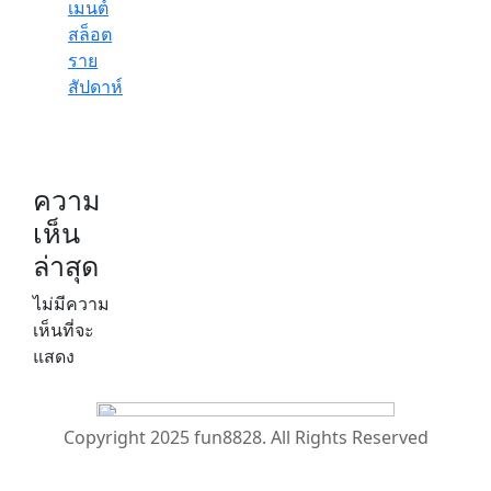
เมนต์
สล็อต
ราย
สัปดาห์
ความ
เห็น
ล่าสุด
ไม่มีความ
เห็นที่จะ
แสดง
Copyright 2025 fun8828. All Rights Reserved