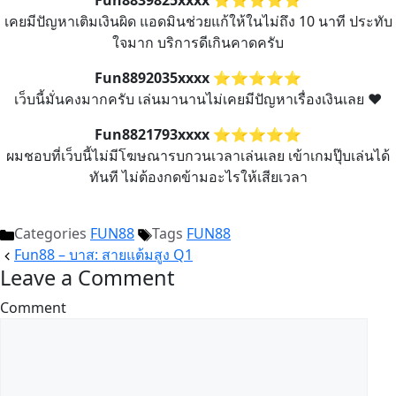
เคยมีปัญหาเติมเงินผิด แอดมินช่วยแก้ให้ในไม่ถึง 10 นาที ประทับ
ใจมาก บริการดีเกินคาดครับ
Fun8892035xxxx
⭐️⭐️⭐️⭐️⭐️
เว็บนี้มั่นคงมากครับ เล่นมานานไม่เคยมีปัญหาเรื่องเงินเลย ❤️
Fun8821793xxxx
⭐️⭐️⭐️⭐️⭐️
ผมชอบที่เว็บนี้ไม่มีโฆษณารบกวนเวลาเล่นเลย เข้าเกมปุ๊บเล่นได้
ทันที ไม่ต้องกดข้ามอะไรให้เสียเวลา
Categories
FUN88
Tags
FUN88
Fun88 – บาส: สายแต้มสูง Q1
Leave a Comment
Comment