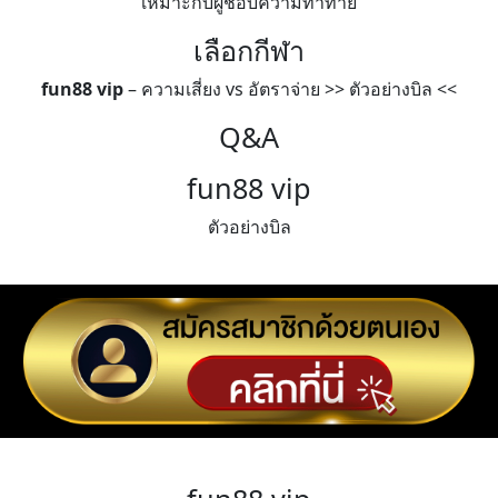
เหมาะกับผู้ชอบความท้าทาย
เลือกกีฬา
fun88 vip
– ความเสี่ยง vs อัตราจ่าย >> ตัวอย่างบิล <<
Q&A
fun88 vip
ตัวอย่างบิล