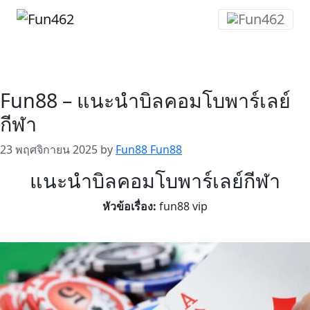
Fun88 – แนะนำบิลคอมโบพาร์เลย์
กีฬา
23 พฤศจิกายน 2025
by
Fun88 Fun88
แนะนำบิลคอมโบพาร์เลย์กีฬา
หัวข้อเรื่อง:
fun88 vip