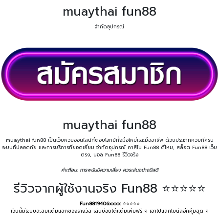
muaythai fun88
จำกัดอุปกรณ์
muaythai fun88
muaythai fun88 เป็นเว็บหวยออนไลน์ที่ตอบโจทย์ทั้งมือใหม่และมืออาชีพ ด้วยประเภทหวยที่ครบ
ระบบที่ปลอดภัย และการบริการที่ยอดเยี่ยม จำกัดอุปกรณ์ คาสิโน Fun88 ดีไหม, สล็อต Fun88 เว็บ
ตรง, บอล Fun88 รีวิวจริง
คำเตือน: การพนันมีความเสี่ยง ควรเล่นอย่างมีสติ
รีวิวจากผู้ใช้งานจริง Fun88 ⭐⭐⭐⭐⭐
Fun8819406xxxx
⭐️⭐️⭐️⭐️⭐️
เว็บนี้มีระบบสะสมแต้มแลกของรางวัล เล่นบ่อยได้แต้มเพิ่มฟรี ๆ เอาไปแลกโบนัสอีกคุ้มสุด ๆ