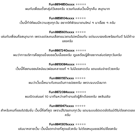
Fun8894850xxxx
⭐️⭐️⭐️⭐️⭐️
ผมกับเพื่อนตั้งกลุ่มไว้เลยครับ ชวนกันเล่นเว็บนี้ทุกคืน สนุกมาก
Fun8858104xxxx
⭐️⭐️⭐️⭐️⭐️
เว็บนี้ทำให้ผมมีความสุขทุกวัน อยากให้พัฒนาเกมใหม่ ๆ มาเรื่อย ๆ ครับ
Fun8885601xxxx
⭐️⭐️⭐️⭐️⭐️
เล่นกับเพื่อนคือสนุกมาก เพราะแต่ละคนเลือกแนวเกมไม่เหมือนกัน แต่ระบบรองรับพร้อมกันดี ไม่มีค้าง
เลยครับ
Fun8867240xxxx
⭐️⭐️⭐️⭐️⭐️
ผมว่าการบริการคือจุดแข็งของเว็บนี้เลยครับ ดูแลดีจนรู้สึกอยากเล่นต่อทุกวันครับ
Fun8893084xxxx
⭐️⭐️⭐️⭐️⭐️
เว็บนี้คือเกมออนไลน์แนวผ่อนคลายแท้ ๆ ไม่มีแรงกดดัน แถมเล่นง่ายด้วยครับ
Fun8861937xxxx
⭐️⭐️⭐️⭐️⭐️
ผมว่าเว็บนี้เหมาะกับคนเดินทางบ่อยครับ เพราะระบบนิ่งมาก
Fun8872084xxxx
⭐️⭐️⭐️⭐️⭐️
ผมเปิดเล่นแค่ 10 นาทีระหว่างทำงานยังรู้สึกดีเลยครับ เพลินจริง
Fun8893471xxxx
⭐️⭐️⭐️⭐️⭐️
สำหรับคนที่ชอบโปรโมชั่น เว็บนี้คือที่สุด เพราะมีโปรแทบทุกวัน แถมระบบอัปเดตอัตโนมัติไม่ต้องกดเอง
ครับ
Fun8841309xxxx
⭐️⭐️⭐️⭐️⭐️
เล่นมาหลายเว็บ เว็บนี้แตกง่ายที่สุดแล้วครับ ไม่ต้องหมุนเยอะให้เปลืองครับ