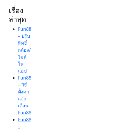
เรื่อง
ล่าสุด
Fun88
– ปรับ
สิทธิ์
กล้อง/
ไมค์
ใน
แอป
Fun88
– วิธี
ตั้งค่า
แจ้ง
เตือน
Fun88
Fun88
–