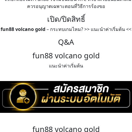
ควรอนุญาตเฉพาะตอนที่วิธีการร้องขอ
เปิด/ปิดสิทธิ์
fun88 volcano gold
– กระทบเกมไหม? >> แนะนำค่าเริ่มต้น <<
Q&A
fun88 volcano gold
แนะนำค่าเริ่มต้น
fun88 volcano gold