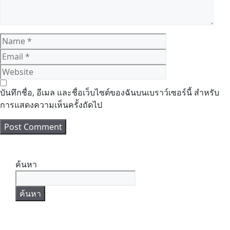
Name
Email
Website
บันทึกชื่อ, อีเมล และชื่อเว็บไซต์ของฉันบนเบราว์เซอร์นี้ สำหรับ
การแสดงความเห็นครั้งถัดไป
ค้นหา
ค้นหา