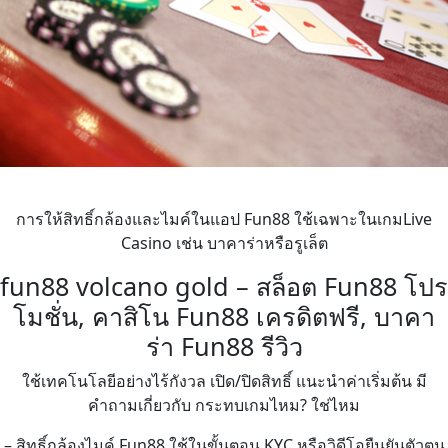
การให้สิทธิ์กล้องและไมค์ในแอป Fun88 ใช้เฉพาะในเกมLive
Casino เช่น บาคาร่าหรือรูเล็ต
fun88 volcano gold – สล็อต Fun88 โปร
โมชั่น, คาสิโน Fun88 เครดิตฟรี, บาคา
ร่า Fun88 รีวิว
ใช้เทคโนโลยีอย่างไร้กังวล เปิด/ปิดสิทธิ์ แนะนำค่าเริ่มต้น มี
คำถามเกี่ยวกับ กระทบเกมไหม? ใช่ไหม
– สิทธิ์กล้องไมค์ Fun88 ใช้ในขั้นตอน KYC หรือวิดีโอยืนยันตัวตน