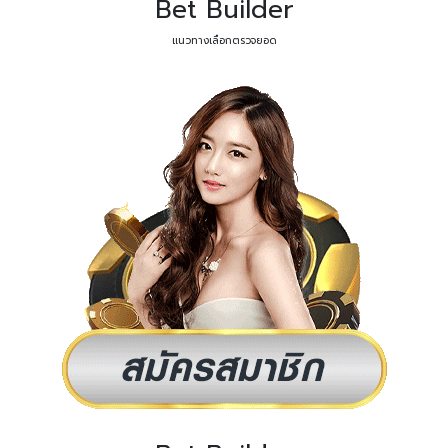
Bet Builder
แนวทางเลือกตรวจยอด