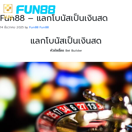
Fun88 – แลกโบนัสเป็นเงินสด
14 ธันวาคม 2025
by
Fun88 Fun88
แลกโบนัสเป็นเงินสด
หัวข้อเรื่อง:
Bet Builder