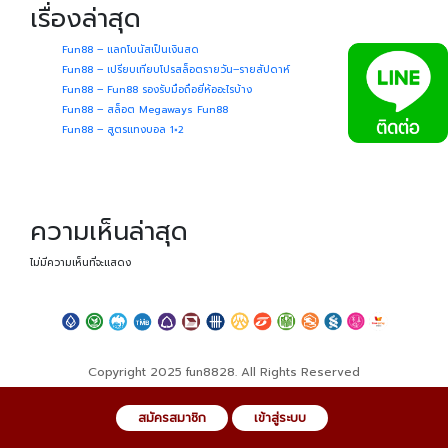
เรื่องล่าสุด
Fun88 – แลกโบนัสเป็นเงินสด
Fun88 – เปรียบเทียบโปรสล็อตรายวัน–รายสัปดาห์
Fun88 – Fun88 รองรับมือถือยี่ห้ออะไรบ้าง
Fun88 – สล็อต Megaways Fun88
Fun88 – สูตรแทงบอล 1×2
ความเห็นล่าสุด
ไม่มีความเห็นที่จะแสดง
Copyright 2025 fun8828. All Rights Reserved
สมัครสมาชิก
เข้าสู่ระบบ