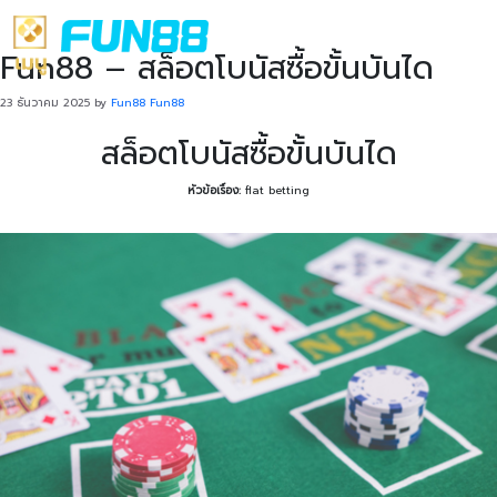
Fun88 – สล็อตโบนัสซื้อขั้นบันได
23 ธันวาคม 2025
by
Fun88 Fun88
สล็อตโบนัสซื้อขั้นบันได
หัวข้อเรื่อง:
flat betting