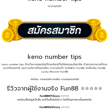
ตารางบันทึก
keno number tips
keno number tips เป็นเว็บหวยออนไลน์ที่ตอบโจทย์ทั้งมือใหม่และมืออาชีพ ด้วยประเภทหวยที่ครบ
ระบบที่ปลอดภัย และการบริการที่ยอดเยี่ยม ตารางบันทึก โบนัสฝาก Fun88, โปรคืนเงิน Fun88,
Lucky Mission Fun88
คำเตือน: การพนันมีความเสี่ยง ควรเล่นอย่างมีสติ
รีวิวจากผู้ใช้งานจริง Fun88 ⭐⭐⭐⭐⭐
Fun8884710xxxx
⭐️⭐️⭐️⭐️⭐️
เคยโดนล็อกยูสเว็บอื่น แต่เว็บนี้เล่นได้ยาว ไม่มีปัญหาแบบนั้นเลยครับ
Fun8890267xxxx
⭐️⭐️⭐️⭐️⭐️