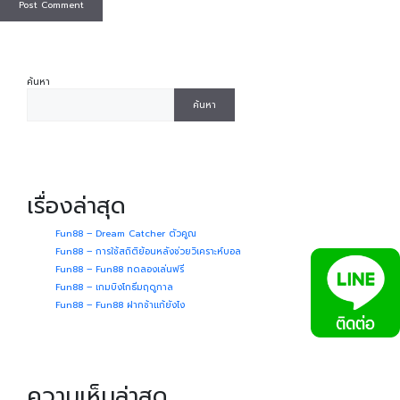
ค้นหา
ค้นหา
เรื่องล่าสุด
Fun88 – Dream Catcher ตัวคูณ
Fun88 – การใช้สถิติย้อนหลังช่วยวิเคราะห์บอล
Fun88 – Fun88 ทดลองเล่นฟรี
Fun88 – เกมบิงโกธีมฤดูกาล
Fun88 – Fun88 ฝากช้าแก้ยังไง
ความเห็นล่าสุด