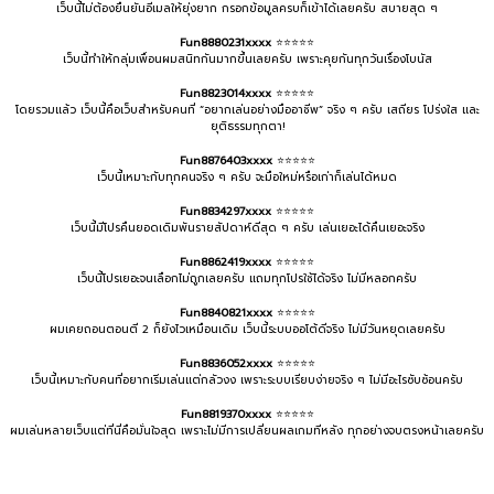
เว็บนี้ไม่ต้องยืนยันอีเมลให้ยุ่งยาก กรอกข้อมูลครบก็เข้าได้เลยครับ สบายสุด ๆ
Fun8880231xxxx
⭐️⭐️⭐️⭐️⭐️
เว็บนี้ทำให้กลุ่มเพื่อนผมสนิทกันมากขึ้นเลยครับ เพราะคุยกันทุกวันเรื่องโบนัส
Fun8823014xxxx
⭐️⭐️⭐️⭐️⭐️
โดยรวมแล้ว เว็บนี้คือเว็บสำหรับคนที่ “อยากเล่นอย่างมืออาชีพ” จริง ๆ ครับ เสถียร โปร่งใส และ
ยุติธรรมทุกตา!
Fun8876403xxxx
⭐️⭐️⭐️⭐️⭐️
เว็บนี้เหมาะกับทุกคนจริง ๆ ครับ จะมือใหม่หรือเก่าก็เล่นได้หมด
Fun8834297xxxx
⭐️⭐️⭐️⭐️⭐️
เว็บนี้มีโปรคืนยอดเดิมพันรายสัปดาห์ดีสุด ๆ ครับ เล่นเยอะได้คืนเยอะจริง
Fun8862419xxxx
⭐️⭐️⭐️⭐️⭐️
เว็บนี้โปรเยอะจนเลือกไม่ถูกเลยครับ แถมทุกโปรใช้ได้จริง ไม่มีหลอกครับ
Fun8840821xxxx
⭐️⭐️⭐️⭐️⭐️
ผมเคยถอนตอนตี 2 ก็ยังไวเหมือนเดิม เว็บนี้ระบบออโต้ดีจริง ไม่มีวันหยุดเลยครับ
Fun8836052xxxx
⭐️⭐️⭐️⭐️⭐️
เว็บนี้เหมาะกับคนที่อยากเริ่มเล่นแต่กลัวงง เพราะระบบเรียบง่ายจริง ๆ ไม่มีอะไรซับซ้อนครับ
Fun8819370xxxx
⭐️⭐️⭐️⭐️⭐️
ผมเล่นหลายเว็บแต่ที่นี่คือมั่นใจสุด เพราะไม่มีการเปลี่ยนผลเกมทีหลัง ทุกอย่างจบตรงหน้าเลยครับ