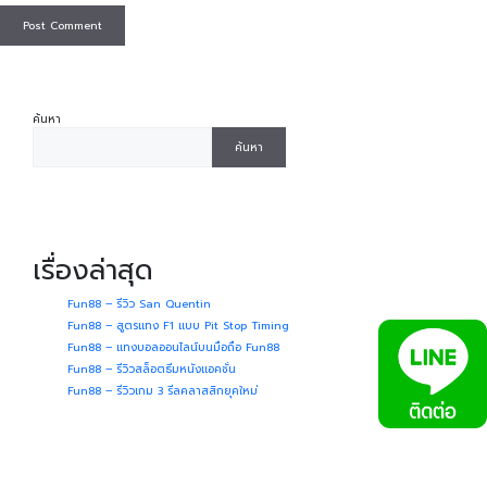
ค้นหา
ค้นหา
เรื่องล่าสุด
Fun88 – รีวิว San Quentin
Fun88 – สูตรแทง F1 แบบ Pit Stop Timing
Fun88 – แทงบอลออนไลน์บนมือถือ Fun88
Fun88 – รีวิวสล็อตธีมหนังแอคชั่น
Fun88 – รีวิวเกม 3 รีลคลาสสิกยุคใหม่