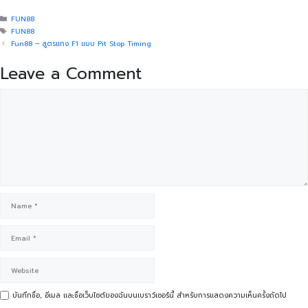
Categories
FUN88
Tags
FUN88
Fun88 – สูตรแทง F1 แบบ Pit Stop Timing
Leave a Comment
Comment
Name
Email
Website
บันทึกชื่อ, อีเมล และชื่อเว็บไซต์ของฉันบนเบราว์เซอร์นี้ สำหรับการแสดงความเห็นครั้งถัดไป