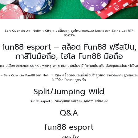
San Quentin จาก Nolimit City เกมสล็อตคุกสุดโหด ของแถม Lockdown Spins และ RTP
96.03%
fun88 esport – สล็อต Fun88 ฟรีสปิน,
คาสิโนมือถือ, ไฮโล Fun88 มือถือ
ความเสี่ยง extreme Split/Jumping Wild คุมความเสี่ยง มีคำถามเกี่ยวกับ ต้องทุนเยอะไหม? ใช่ไหม
– San Quentin Fun88 จาก Nolimit City สล็อตออนไลน์ธีมเรือนจำสุดโหด รางวัลพิเศษคูณสูงและ
ไม่มีค่าสมัครเกมสุดระทึก
Split/Jumping Wild
fun88 esport
– ต้องทุนเยอะไหม? >> คุมความเสี่ยง <<
Q&A
fun88 esport
คุมความเสี่ยง