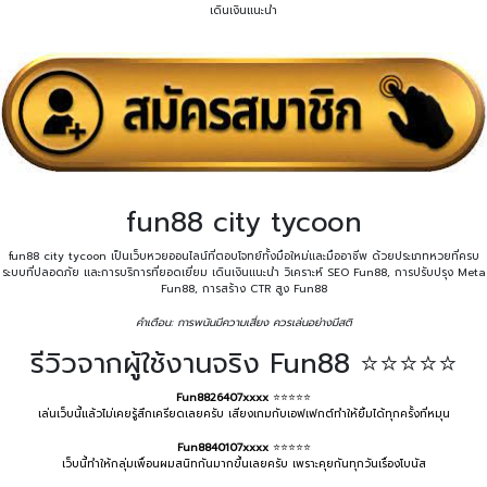
เดินเงินแนะนำ
fun88 city tycoon
fun88 city tycoon เป็นเว็บหวยออนไลน์ที่ตอบโจทย์ทั้งมือใหม่และมืออาชีพ ด้วยประเภทหวยที่ครบ
ระบบที่ปลอดภัย และการบริการที่ยอดเยี่ยม เดินเงินแนะนำ วิเคราะห์ SEO Fun88, การปรับปรุง Meta
Fun88, การสร้าง CTR สูง Fun88
คำเตือน: การพนันมีความเสี่ยง ควรเล่นอย่างมีสติ
รีวิวจากผู้ใช้งานจริง Fun88 ⭐⭐⭐⭐⭐
Fun8826407xxxx
⭐️⭐️⭐️⭐️⭐️
เล่นเว็บนี้แล้วไม่เคยรู้สึกเครียดเลยครับ เสียงเกมกับเอฟเฟกต์ทำให้ยิ้มได้ทุกครั้งที่หมุน
Fun8840107xxxx
⭐️⭐️⭐️⭐️⭐️
เว็บนี้ทำให้กลุ่มเพื่อนผมสนิทกันมากขึ้นเลยครับ เพราะคุยกันทุกวันเรื่องโบนัส