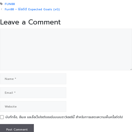
Tags
FUN88
Fun88 – ใช้สถิติ Expected Goals (xG)
Leave a Comment
Comment
Name
Email
Website
บันทึกชื่อ, อีเมล และชื่อเว็บไซต์ของฉันบนเบราว์เซอร์นี้ สำหรับการแสดงความเห็นครั้งถัดไป