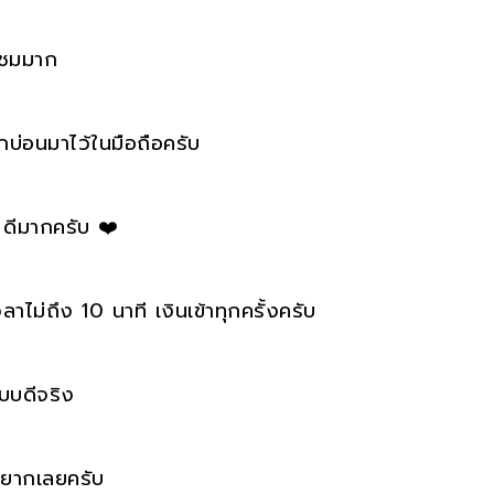
่นชมมาก
กบ่อนมาไว้ในมือถือครับ
จ ดีมากครับ ❤️
าไม่ถึง 10 นาที เงินเข้าทุกครั้งครับ
บบดีจริง
่งยากเลยครับ