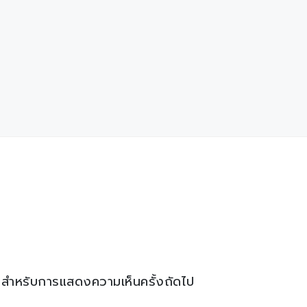
นี้ สำหรับการแสดงความเห็นครั้งถัดไป