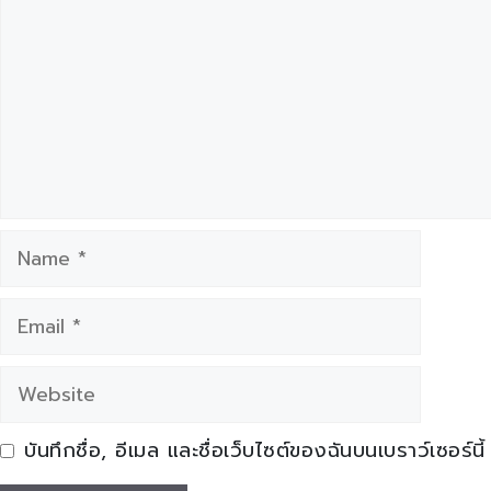
Name
Email
Website
บันทึกชื่อ, อีเมล และชื่อเว็บไซต์ของฉันบนเบราว์เซอร์