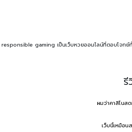
responsible gaming เป็นเว็บหวยออนไลน์ที่ตอบโจทย์ทั
ร
ผมว่าคาสิโนสดท
เว็บนี้เหมื