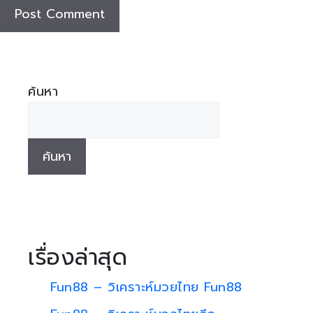
ค้นหา
ค้นหา
เรื่องล่าสุด
Fun88 – วิเคราะห์มวยไทย Fun88