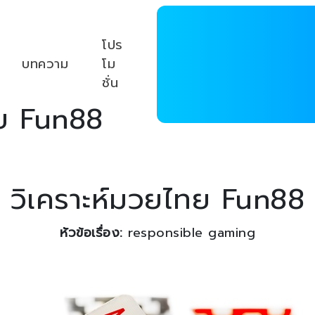
โปร
บทความ
โม
ชั่น
ทย Fun88
วิเคราะห์มวยไทย Fun88
หัวข้อเรื่อง:
responsible gaming