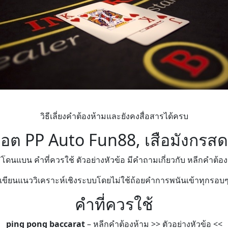
วิธีเลี่ยงคำต้องห้ามและยังคงสื่อสารได้ครบ
็อต PP Auto Fun88, เสือมังกรส
โดนแบน คำที่ควรใช้ ตัวอย่างหัวข้อ มีคำถามเกี่ยวกับ หลีกคำต้อ
 เขียนแนววิเคราะห์เชิงระบบโดยไม่ใช้ถ้อยคำการพนันเข้าทุกรอบ
คำที่ควรใช้
ping pong baccarat
– หลีกคำต้องห้าม >> ตัวอย่างหัวข้อ <<