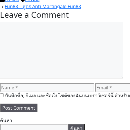
Fun88 – สูตร Anti-Martingale Fun88
Leave a Comment
Comment
Name
Email
บันทึกชื่อ, อีเมล และชื่อเว็บไซต์ของฉันบนเบราว์เซอร์นี้ สำห
ค้นหา
ค้นหา