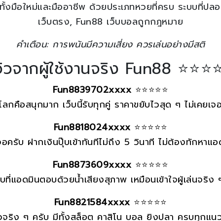
ั้งมือใหม่และมืออาชีพ ด้วยประเภทหวยที่ครบ ระบบที่ปล
เว็บตรง, Fun88 เว็บบอลถูกกฎหมาย
คำเตือน: การพนันมีความเสี่ยง ควรเล่นอย่างมีสติ
ีวิวจากผู้ใช้งานจริง Fun88 ⭐⭐⭐
Fun8839702xxxx
⭐️⭐️⭐️⭐️⭐️
อสนุกมาก เว็บนี้รับทุกคู่ ราคาขยับไวสุด ๆ ไม่เคยเจอเว
Fun8818024xxxx
⭐️⭐️⭐️⭐️⭐️
เคยเจอครับ ฝากเงินปุ๊บเข้าทันทีไม่ถึง 5 วินาที ไม่ต้องทัก
Fun8873609xxxx
⭐️⭐️⭐️⭐️⭐️
ที่แอดมินตอบด้วยน้ำเสียงสุภาพ เหมือนเข้าใจผู้เล่นจริง 
Fun8821584xxxx
⭐️⭐️⭐️⭐️⭐️
ดียวจริง ๆ ครับ มีทั้งสล็อต คาสิโน บอล ยิงปลา ครบทุกแนวเ