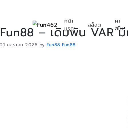
หน้า
คา
สล็อต
Fun88 – เดิมพัน VAR มี
แรก
สิโน
21 มกราคม 2026
by
Fun88 Fun88