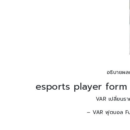
อธิบายผล
esports player form
VAR เปลี่ยนรา
– VAR ฟุตบอล Fun