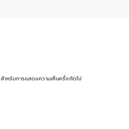
นี้ สำหรับการแสดงความเห็นครั้งถัดไป