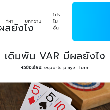
โปร
กีฬา
บทความ
โม
ผลยังไง
ชั่น
เดิมพัน VAR มีผลยังไง
หัวข้อเรื่อง:
esports player form