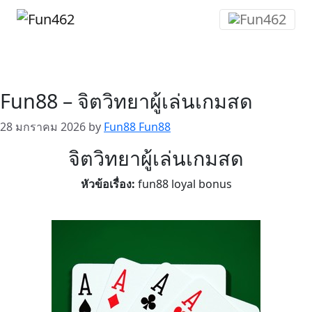
Fun88 – จิตวิทยาผู้เล่นเกมสด
28 มกราคม 2026
by
Fun88 Fun88
จิตวิทยาผู้เล่นเกมสด
หัวข้อเรื่อง:
fun88 loyal bonus