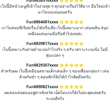
Fun8858310xxxx
⭐️⭐️⭐️⭐️⭐️
เว็บนี้มีหน้าเมนูที่เข้าใจง่ายสุด ๆ ทุกอย่างเรียงไว้ดีมาก มือใหม่เข้า
มาไม่งงแน่นอนครับ
Fun8864081xxxx
⭐️⭐️⭐️⭐️⭐️
เราไม่ค่อยซีเรียสเรื่องได้หรือเสีย เว็บนี้เหมาะมาก เล่นเพลิน สนุก
เหมือนเล่นเกมมือถือทั่วไปเลยค่ะ
Fun8839817xxxx
⭐️⭐️⭐️⭐️⭐️
เว็บนี้เหมาะกับสายคำนวณกำไรจริง ๆ ครับ เพราะระบบนิ่ง ไม่มี
สุ่มแปลก ๆ
Fun8829307xxxx
⭐️⭐️⭐️⭐️⭐️
สำหรับผม เว็บนี้เหมือนสนามเด็กเล่นเล็ก ๆ ของเพื่อนกลุ่มเรา เล่น
ด้วยกันขำ ๆ ตอนพักก็ยังได้กำไรติดมือครับ
Fun8890821xxxx
⭐️⭐️⭐️⭐️⭐️
ผมลองเล่นตอนอยู่ต่างจังหวัด เน็ตไม่แรงก็ยังไม่สะดุดเลยครับ
ระบบดีจริง