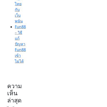
ไทย
กับ
เว็บ
พนัน
Fun88
– วิธี
แก้
ปัญหา
Fun88
เข้า
ไม่ได้
ความ
เห็น
ล่าสุด