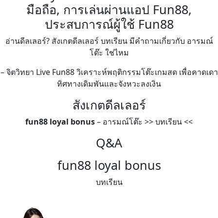
มือถือ, การเล่นผ่านแอป Fun88,
ประสบการณ์ผู้ใช้ Fun88
อ่านดีลเลอร์? สังเกตดีลเลอร์ บทเรียน มีคำถามเกี่ยวกับ อารมณ์
โต๊ะ ใช่ไหม
– จิตวิทยา Live Fun88 วิเคราะห์พฤติกรรมโต๊ะเกมสด เพื่อคาดเดา
ทิศทางเดิมพันและจังหวะลงเงิน
สังเกตดีลเลอร์
fun88 loyal bonus
– อารมณ์โต๊ะ >> บทเรียน <<
Q&A
fun88 loyal bonus
บทเรียน