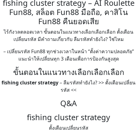
fishing cluster strategy – AI Roulette
Fun88, สล็อต Fun88 มือถือ, คาสิโน
Fun88 คืนยอดเสีย
ไร้กังวลตลอดเวลา ขั้นตอนในแนวทางเลือกเลือกเลือก ตั้งเตือน
เปลี่ยนรหัส มีคำถามเกี่ยวกับ ลืมรหัสทำยังไง? ใช่ไหม
– เปลี่ยนรหัส Fun88 ทุกช่วงเวลาในหน้า “ตั้งค่าความปลอดภัย”
แนะนำให้เปลี่ยนทุก 3 เดือนเพื่อการป้องกันสูงสุด
ขั้นตอนในแนวทางเลือกเลือกเลือก
fishing cluster strategy
– ลืมรหัสทำยังไง? >> ตั้งเตือนเปลี่ยน
รหัส <<
Q&A
fishing cluster strategy
ตั้งเตือนเปลี่ยนรหัส