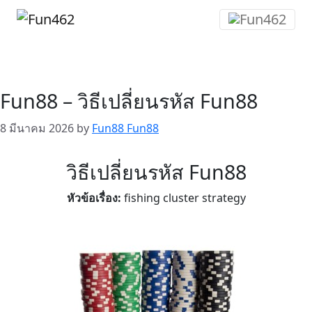
Fun88 – วิธีเปลี่ยนรหัส Fun88
8 มีนาคม 2026
by
Fun88 Fun88
วิธีเปลี่ยนรหัส Fun88
หัวข้อเรื่อง:
fishing cluster strategy