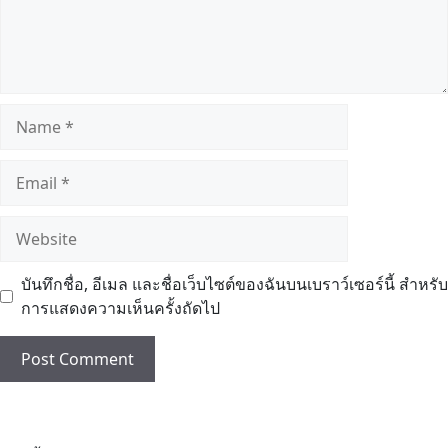
Name
Email
Website
บันทึกชื่อ, อีเมล และชื่อเว็บไซต์ของฉันบนเบราว์เซอร์นี้ สำหรับ
การแสดงความเห็นครั้งถัดไป