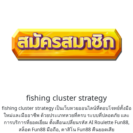
fishing cluster strategy
fishing cluster strategy เป็นเว็บหวยออนไลน์ที่ตอบโจทย์ทั้งมือ
ใหม่และมืออาชีพ ด้วยประเภทหวยที่ครบ ระบบที่ปลอดภัย และ
การบริการที่ยอดเยี่ยม ตั้งเตือนเปลี่ยนรหัส AI Roulette Fun88,
สล็อต Fun88 มือถือ, คาสิโน Fun88 คืนยอดเสีย