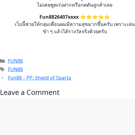
ไม่เคยพูดเร่งฝากหรือกดดันลูกค้าเลย
Fun8826407xxxx
⭐️⭐️⭐️⭐️⭐️
เว็บนี้ช่วยให้กลุ่มเพื่อนผมมีความสุขมากขึ้นครับ เพราะเล่น
ขำ ๆ แล้วได้รางวัลจริงด้วยครับ
Categories
FUN88
Tags
FUN88
Fun88 – PP: Shield of Sparta
Leave a Comment
Comment