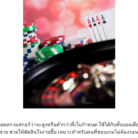
ยผลรวมสกอร์ว่าจะสูงหรือต่ำกว่าที่เว็บกำหนด ใช้ได้กับทั้งบอลเด
้จ่าย ช่วยให้ตัดสินใจง่ายขึ้น เหมาะสำหรับคนที่ชอบเกมไม่ต้องรอ