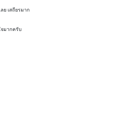
ยเลย เสถียรมาก
บใจมากครับ