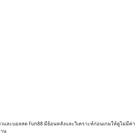
ี่ยวและบอลสด Fun88 มีย้อนหลังและวิเคราะห์ก่อนเกมให้ดูไม่มีค่า
นาน