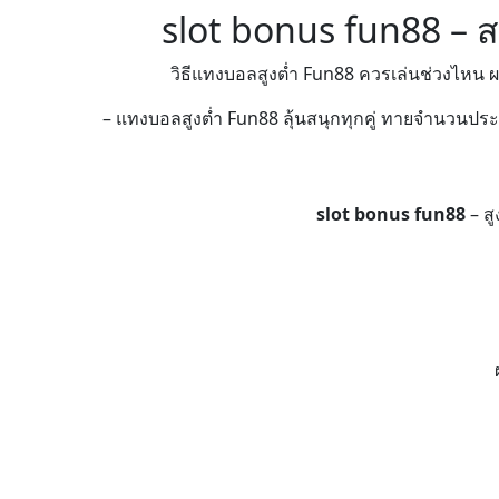
slot bonus fun88 – 
วิธีแทงบอลสูงต่ำ Fun88 ควรเล่นช่วงไหน ผม
– แทงบอลสูงต่ำ Fun88 ลุ้นสนุกทุกคู่ ทายจำนวนปร
slot bonus fun88
– สู