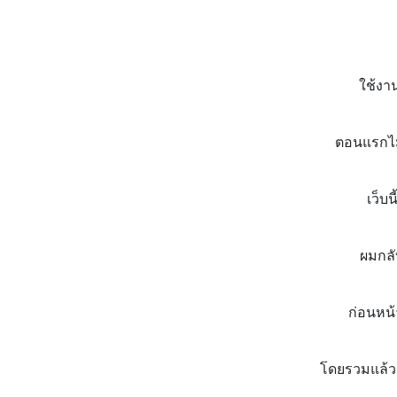
ใช้งา
ตอนแรกไม่ไ
เว็บ
ผมกลั
ก่อนหน้
โดยรวมแล้วเว