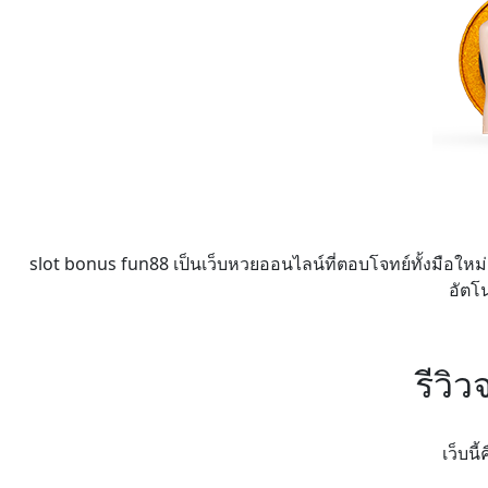
slot bonus fun88 เป็นเว็บหวยออนไลน์ที่ตอบโจทย์ทั้งมือให
อัตโ
รีว
เว็บน