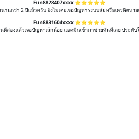
Fun8828407xxxx
⭐️⭐️⭐️⭐️⭐️
มานานกว่า 2 ปีแล้วครับ ยังไม่เคยเจอปัญหาระบบล่มหรือเครดิตหา
Fun8831604xxxx
⭐️⭐️⭐️⭐️⭐️
นตีสองแล้วเจอปัญหาเล็กน้อย แอดมินเข้ามาช่วยทันทีเลย ประทั