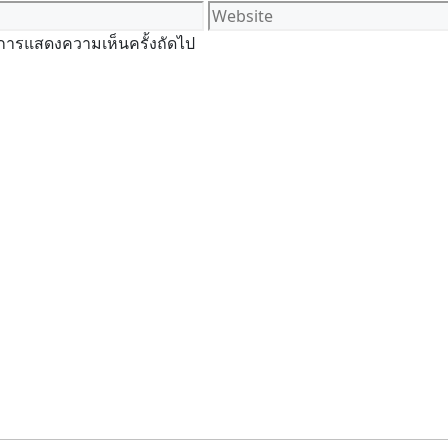
Website
รับการแสดงความเห็นครั้งถัดไป