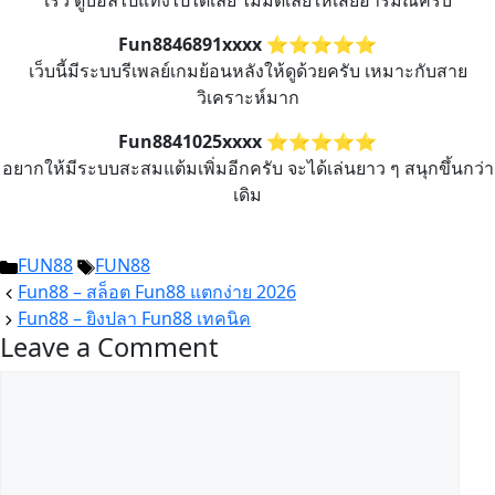
เร็ว ดูบอลไปแทงไปได้เลย ไม่มีดีเลย์ให้เสียอารมณ์ครับ
Fun8846891xxxx
⭐️⭐️⭐️⭐️⭐️
เว็บนี้มีระบบรีเพลย์เกมย้อนหลังให้ดูด้วยครับ เหมาะกับสาย
วิเคราะห์มาก
Fun8841025xxxx
⭐️⭐️⭐️⭐️⭐️
อยากให้มีระบบสะสมแต้มเพิ่มอีกครับ จะได้เล่นยาว ๆ สนุกขึ้นกว่า
เดิม
Categories
Tags
FUN88
FUN88
Fun88 – สล็อต Fun88 แตกง่าย 2026
Fun88 – ยิงปลา Fun88 เทคนิค
Leave a Comment
Comment