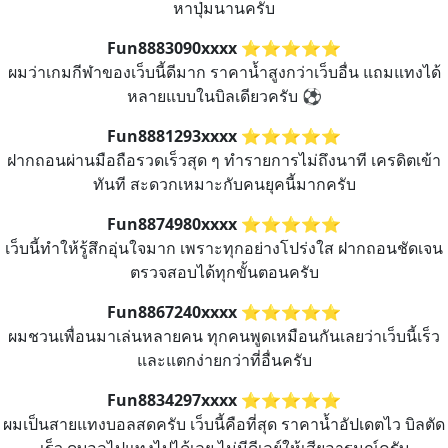
หาปุ่มนานครับ
Fun8883090xxxx
⭐️⭐️⭐️⭐️⭐️
ผมว่าเกมกีฬาของเว็บนี้ดีมาก ราคาน้ำสูงกว่าเว็บอื่น แถมแทงได้
หลายแบบในบิลเดียวครับ ⚽
Fun8881293xxxx
⭐️⭐️⭐️⭐️⭐️
ฝากถอนผ่านมือถือรวดเร็วสุด ๆ ทำรายการไม่ถึงนาที เครดิตเข้า
ทันที สะดวกเหมาะกับคนยุคนี้มากครับ
Fun8874980xxxx
⭐️⭐️⭐️⭐️⭐️
เว็บนี้ทำให้รู้สึกอุ่นใจมาก เพราะทุกอย่างโปร่งใส ฝากถอนชัดเจน
ตรวจสอบได้ทุกขั้นตอนครับ
Fun8867240xxxx
⭐️⭐️⭐️⭐️⭐️
ผมชวนเพื่อนมาเล่นหลายคน ทุกคนพูดเหมือนกันเลยว่าเว็บนี้เร็ว
และแตกง่ายกว่าที่อื่นครับ
Fun8834297xxxx
⭐️⭐️⭐️⭐️⭐️
ผมเป็นสายแทงบอลสดครับ เว็บนี้คือที่สุด ราคาน้ำอัปเดตไว บิลตัด