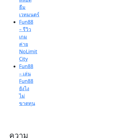
ธีม
เวทมนตร์
Fun88
– รีวิว
เกม
ค่าย
NoLimit
City
Fun88
– เล่น
Fun88
ยังไง
ไม่
ขาดทุน
ความ