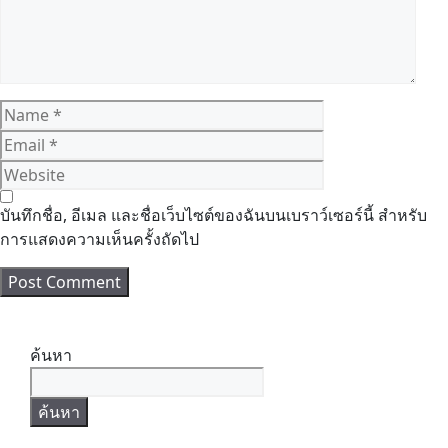
Name
Email
Website
บันทึกชื่อ, อีเมล และชื่อเว็บไซต์ของฉันบนเบราว์เซอร์นี้ สำหรับ
การแสดงความเห็นครั้งถัดไป
ค้นหา
ค้นหา