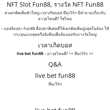
NFT Slot Fun88, รางวัล NFT Fun88
ล่าเครดิตเพิ่มตัวใหญ่ เวลาเกิดบอส ทีมเวิร์ก มีคำถามเกี่ยวกับ
อาวุธไหนดี? ใช่ไหม
– บอสยิงปลา Fun88 คือปลาพิเศษที่ให้เครดิตเพิ่มสูงสุดในห้อง ใช้
กระสุนแรงสุดหรือยิงทีมเพื่อล้มบอสรับรางวัลใหญ่
เวลาเกิดบอส
live bet fun88
– อาวุธไหนดี? >> ทีมเวิร์ก <<
Q&A
live bet fun88
ทีมเวิร์ก