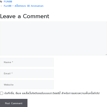
Tags
FUN88
Fun88 – สล็อตแบบ 3D Animation
Leave a Comment
Comment
Name
Email
Website
บันทึกชื่อ, อีเมล และชื่อเว็บไซต์ของฉันบนเบราว์เซอร์นี้ สำหรับการแสดงความเห็นครั้งถัดไป