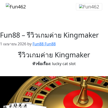
Fun88 – รีวิวเกมค่าย Kingmaker
1 เมษายน 2026
by
Fun88 Fun88
รีวิวเกมค่าย Kingmaker
หัวข้อเรื่อง:
lucky cat slot