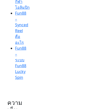
กีฬา
โอลิมปิก
Fun88
–
Synced
Reel
คือ
อะไร
Fun88
–
ระบบ
Fun88
Lucky
Spin
ความ