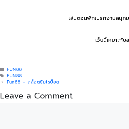
เล่นตอนพักเบรกงานสนุกมาก
เว็บนี้เหมาะกั
Categories
FUN88
Tags
FUN88
Fun88 – สล็อตธีมโรบ็อต
Leave a Comment
Comment