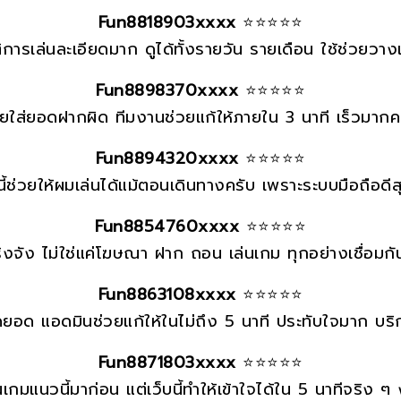
Fun8818903xxxx
⭐️⭐️⭐️⭐️⭐️
ัติการเล่นละเอียดมาก ดูได้ทั้งรายวัน รายเดือน ใช้ช่วยว
Fun8898370xxxx
⭐️⭐️⭐️⭐️⭐️
ยใส่ยอดฝากผิด ทีมงานช่วยแก้ให้ภายใน 3 นาที เร็วมากค
Fun8894320xxxx
⭐️⭐️⭐️⭐️⭐️
นี้ช่วยให้ผมเล่นได้แม้ตอนเดินทางครับ เพราะระบบมือถือดี
Fun8854760xxxx
⭐️⭐️⭐️⭐️⭐️
จริงจัง ไม่ใช่แค่โฆษณา ฝาก ถอน เล่นเกม ทุกอย่างเชื่อม
Fun8863108xxxx
⭐️⭐️⭐️⭐️⭐️
ยอด แอดมินช่วยแก้ให้ในไม่ถึง 5 นาที ประทับใจมาก บริก
Fun8871803xxxx
⭐️⭐️⭐️⭐️⭐️
นเกมแนวนี้มาก่อน แต่เว็บนี้ทำให้เข้าใจได้ใน 5 นาทีจริง ๆ 