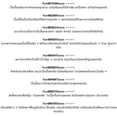
Fun8879084xxxx
⭐️⭐️⭐️⭐️⭐️
เว็บนี้รองรับภาษาไทยครบทุกส่วน แม้แต่ในเกมก็มีคำอธิบายเป็นไทย เข้าใจง่ายสุดครับ
Fun8828361xxxx
⭐️⭐️⭐️⭐️⭐️
เว็บนี้คือเว็บเดียวที่ผมไว้ใจฝากทุนหนัก ๆ เพราะไม่เคยมีปัญหาความไม่แฟร์ครับ
Fun8818024xxxx
⭐️⭐️⭐️⭐️⭐️
ระบบทำงานเร็วกว่าเว็บอื่นหลายเท่า เล่นไป ฝากไป ถอนระหว่างเกมก็ยังได้ครับ
Fun8845319xxxx
⭐️⭐️⭐️⭐️⭐️
ระบบฝากถอนของเว็บนี้เร็วจริง ๆ ไม่ถึงนาทีเครดิตเข้าทันที แถมไม่มีค่าธรรมเนียมใด ๆ ด้วย คุ้มมาก
ครับ
Fun8893471xxxx
⭐️⭐️⭐️⭐️⭐️
ผมว่าเกมกีฬาเว็บนี้ค่าน้ำดีสุด ๆ แทงง่าย แถมมีระบบบิลสดให้ดูตลอดครับ
Fun8895809xxxx
⭐️⭐️⭐️⭐️⭐️
สำหรับคนเล่นสล็อต ผมว่าเว็บนี้แจกจริง ไม่ใช่แค่โฆษณา โบนัสออกเกือบทุกวันจริง ๆ
Fun8896817xxxx
⭐️⭐️⭐️⭐️⭐️
เว็บนี้เหมาะกับเล่นวันละนิดแต่มีความสุขเยอะครับ
Fun8858709xxxx
⭐️⭐️⭐️⭐️⭐️
สิ่งที่ผมชอบคือมีปุ่ม “ช่วยเหลือ” กดปุ๊บขึ้นคำตอบเลย ไม่ต้องรอถามในแชต ดีมากครับ
Fun8860513xxxx
⭐️⭐️⭐️⭐️⭐️
ดีลเลอร์สาว ๆ ในห้องคาสิโนดูเป็นมิตร ยิ้มแย้ม เล่นแล้วเพลินดีครับ เหมือนเล่นกับเพื่อนมากกว่าเล่น
คนเดียว