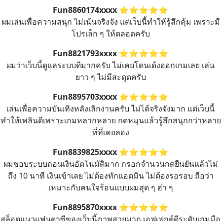
Fun8860174xxxx
⭐️⭐️⭐️⭐️⭐️
ผมเล่นเพื่อความสนุก ไม่เน้นจริงจัง แต่เว็บนี้ทำให้รู้สึกคุ้ม เพราะมี
โปรเล็ก ๆ ให้ตลอดครับ
Fun8821793xxxx
⭐️⭐️⭐️⭐️⭐️
ผมว่าเว็บนี้ดูแลระบบดีมากครับ ไม่เคยโดนเด้งออกเกมเลย เล่น
ยาว ๆ ไม่มีสะดุดครับ
Fun8895703xxxx
⭐️⭐️⭐️⭐️⭐️
เล่นเพื่อความบันเทิงหลังเลิกงานครับ ไม่ได้จริงจังมาก แต่เว็บนี้
ทำให้เพลินดีเพราะเกมหลากหลาย กดหมุนแล้วรู้สึกสนุกกว่าหลาย
ที่ที่เคยลอง
Fun8839825xxxx
⭐️⭐️⭐️⭐️⭐️
ผมชอบระบบถอนเงินอัตโนมัติมาก กรอกจำนวนกดยืนยันแล้วไม่
ถึง 10 นาที เงินเข้าเลย ไม่ต้องทักแอดมิน ไม่ต้องรอรอบ ถือว่า
เหมาะกับคนใจร้อนแบบผมสุด ๆ ฮ่า ๆ
Fun8895870xxxx
⭐️⭐️⭐️⭐️⭐️
สล็อตแนวแฟนตาซีของเว็บนี้ภาพสวยมาก เอฟเฟกต์ดีระดับเกมมือ