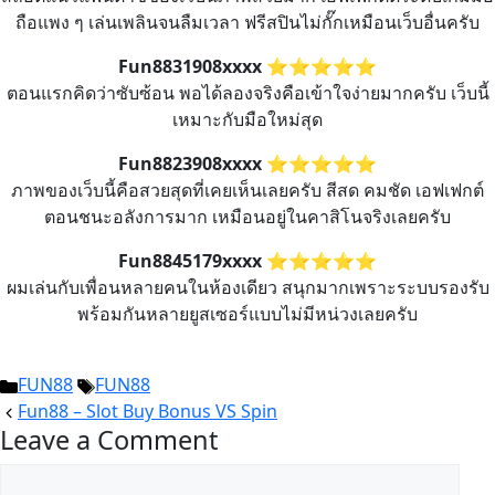
ถือแพง ๆ เล่นเพลินจนลืมเวลา ฟรีสปินไม่กั๊กเหมือนเว็บอื่นครับ
Fun8831908xxxx
⭐️⭐️⭐️⭐️⭐️
ตอนแรกคิดว่าซับซ้อน พอได้ลองจริงคือเข้าใจง่ายมากครับ เว็บนี้
เหมาะกับมือใหม่สุด
Fun8823908xxxx
⭐️⭐️⭐️⭐️⭐️
ภาพของเว็บนี้คือสวยสุดที่เคยเห็นเลยครับ สีสด คมชัด เอฟเฟกต์
ตอนชนะอลังการมาก เหมือนอยู่ในคาสิโนจริงเลยครับ
Fun8845179xxxx
⭐️⭐️⭐️⭐️⭐️
ผมเล่นกับเพื่อนหลายคนในห้องเดียว สนุกมากเพราะระบบรองรับ
พร้อมกันหลายยูสเซอร์แบบไม่มีหน่วงเลยครับ
Categories
Tags
FUN88
FUN88
Fun88 – Slot Buy Bonus VS Spin
Leave a Comment
Comment