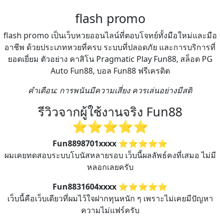
flash promo
flash promo เป็นเว็บหวยออนไลน์ที่ตอบโจทย์ทั้งมือใหม่และมือ
อาชีพ ด้วยประเภทหวยที่ครบ ระบบที่ปลอดภัย และการบริการที่
ยอดเยี่ยม ตัวอย่าง คาสิโน Pragmatic Play Fun88, สล็อต PG
Auto Fun88, บอล Fun88 ฟรีเครดิต
คำเตือน: การพนันมีความเสี่ยง ควรเล่นอย่างมีสติ
รีวิวจากผู้ใช้งานจริง Fun88
⭐⭐⭐⭐⭐
Fun8898701xxxx
⭐️⭐️⭐️⭐️⭐️
ผมเคยทดสอบระบบโบนัสหลายรอบ เว็บนี้ผลลัพธ์คงที่เสมอ ไม่มี
หลอกเลยครับ
Fun8831604xxxx
⭐️⭐️⭐️⭐️⭐️
เว็บนี้คือเว็บเดียวที่ผมไว้ใจฝากทุนหนัก ๆ เพราะไม่เคยมีปัญหา
ความไม่แฟร์ครับ