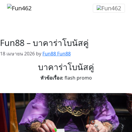
Fun88 – บาคาร่าโบนัสคู่
18 เมษายน 2026
by
Fun88 Fun88
บาคาร่าโบนัสคู่
หัวข้อเรื่อง:
flash promo