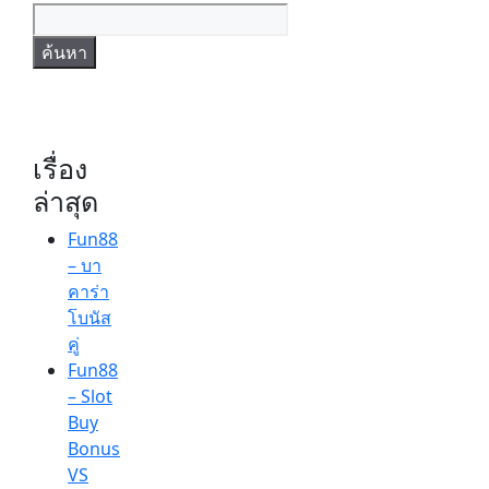
ค้นหา
เรื่อง
ล่าสุด
Fun88
– บา
คาร่า
โบนัส
คู่
Fun88
– Slot
Buy
Bonus
VS