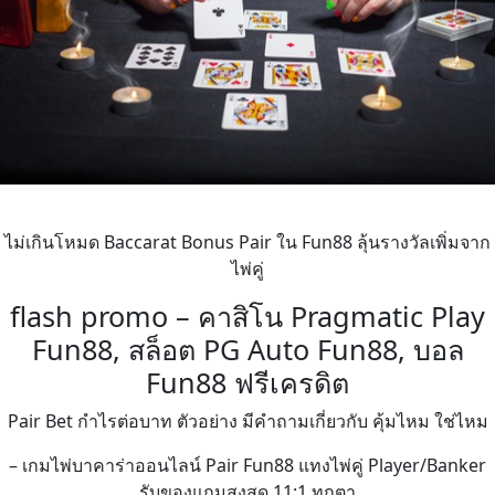
ไม่เกินโหมด Baccarat Bonus Pair ใน Fun88 ลุ้นรางวัลเพิ่มจาก
ไพ่คู่
flash promo – คาสิโน Pragmatic Play
Fun88, สล็อต PG Auto Fun88, บอล
Fun88 ฟรีเครดิต
Pair Bet กำไรต่อบาท ตัวอย่าง มีคำถามเกี่ยวกับ คุ้มไหม ใช่ไหม
– เกมไพ่บาคาร่าออนไลน์ Pair Fun88 แทงไพ่คู่ Player/Banker
รับของแถมสูงสุด 11:1 ทุกตา