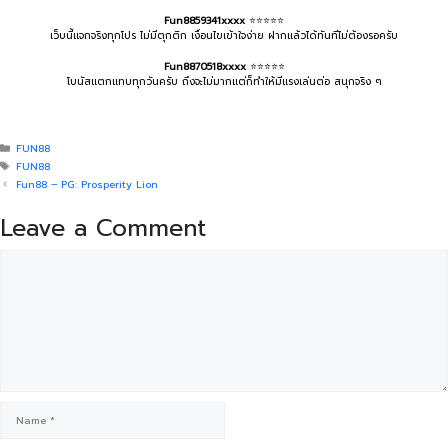
Fun8859341xxxx
⭐️⭐️⭐️⭐️⭐️
เว็บนี้แจกจริงทุกโปร ไม่มีตุกติก เงื่อนไขเข้าใจง่าย ฝากแล้วได้ทันทีไม่ต้องรอครับ
Fun8870518xxxx
⭐️⭐️⭐️⭐️⭐️
โบนัสแตกแทบทุกวันครับ ถึงจะไม่มากแต่ก็ทำให้มีแรงเล่นต่อ สนุกจริง ๆ
Categories
FUN88
Tags
FUN88
Fun88 – PG: Prosperity Lion
Leave a Comment
Comment
Name