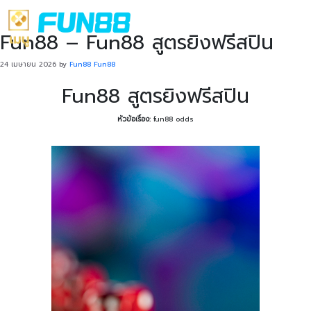
Fun88 – Fun88 สูตรยิงฟรีสปิน
24 เมษายน 2026
by
Fun88 Fun88
Fun88 สูตรยิงฟรีสปิน
หัวข้อเรื่อง:
fun88 odds