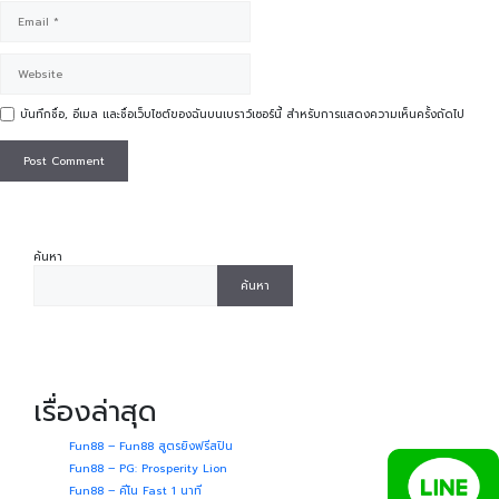
Email
Website
บันทึกชื่อ, อีเมล และชื่อเว็บไซต์ของฉันบนเบราว์เซอร์นี้ สำหรับการแสดงความเห็นครั้งถัดไป
ค้นหา
ค้นหา
เรื่องล่าสุด
Fun88 – Fun88 สูตรยิงฟรีสปิน
Fun88 – PG: Prosperity Lion
Fun88 – คีโน Fast 1 นาที