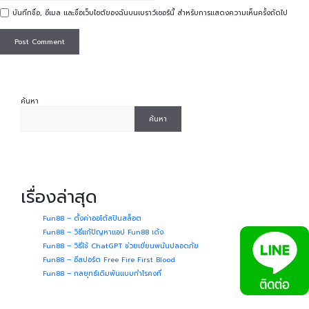
บันทึกชื่อ, อีเมล และชื่อเว็บไซต์ของฉันบนเบราว์เซอร์นี้ สำหรับการแสดงความเห็นครั้งถัดไป
ค้นหา
ค้นหา
เรื่องล่าสุด
Fun88 – ตั้งค่าออโต้สปินสล็อต
Fun88 – วิธีแก้ปัญหาแอป Fun88 เด้ง
Fun88 – วิธีใช้ ChatGPT ช่วยเขียนพนันปลอดภัย
Fun88 – อีสปอร์ต Free Fire First Blood
Fun88 – กลยุทธ์เดิมพันแบบกำไรคงที่