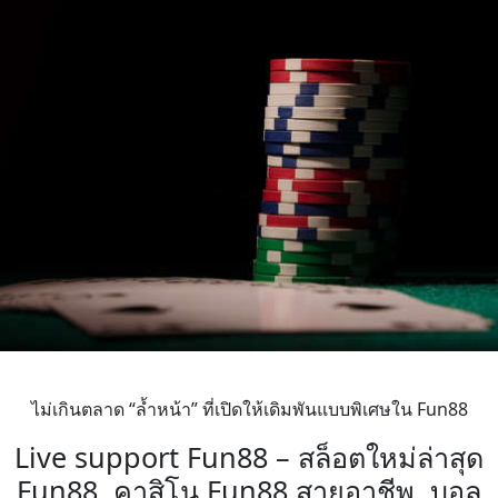
ไม่เกินตลาด “ล้ำหน้า” ที่เปิดให้เดิมพันแบบพิเศษใน Fun88
Live support Fun88 – สล็อตใหม่ล่าสุด
Fun88, คาสิโน Fun88 สายอาชีพ, บอล