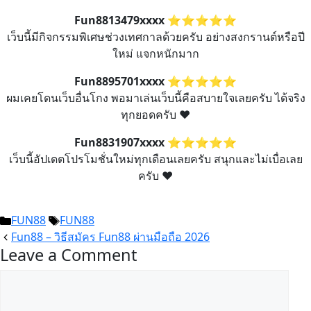
Fun8813479xxxx
⭐️⭐️⭐️⭐️⭐️
เว็บนี้มีกิจกรรมพิเศษช่วงเทศกาลด้วยครับ อย่างสงกรานต์หรือปี
ใหม่ แจกหนักมาก
Fun8895701xxxx
⭐️⭐️⭐️⭐️⭐️
ผมเคยโดนเว็บอื่นโกง พอมาเล่นเว็บนี้คือสบายใจเลยครับ ได้จริง
ทุกยอดครับ ❤️
Fun8831907xxxx
⭐️⭐️⭐️⭐️⭐️
เว็บนี้อัปเดตโปรโมชั่นใหม่ทุกเดือนเลยครับ สนุกและไม่เบื่อเลย
ครับ ❤️
Categories
Tags
FUN88
FUN88
Fun88 – วิธีสมัคร Fun88 ผ่านมือถือ 2026
Leave a Comment
Comment