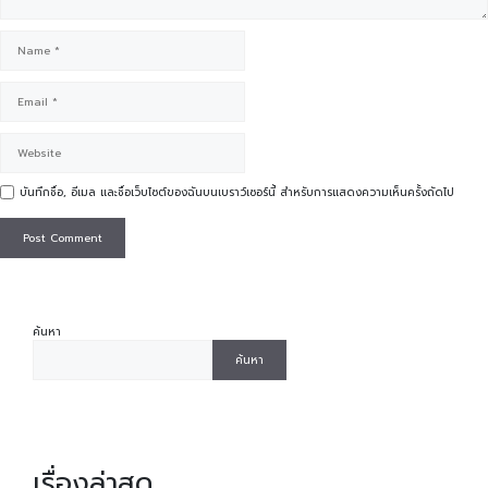
Name
Email
Website
บันทึกชื่อ, อีเมล และชื่อเว็บไซต์ของฉันบนเบราว์เซอร์นี้ สำหรับการแสดงความเห็นครั้งถัดไป
ค้นหา
ค้นหา
เรื่องล่าสุด