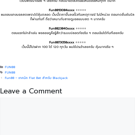
เว็บนี้พัฒนาเรื่อย ๆ เลยครับ กลับมาแต่ละครั้งจะเห็นของใหม่ทุกที ดีมาก
Fun8893084xxxx
⭐️⭐️⭐️⭐️⭐️
ผมชอบแทงบอลสดเพราะได้ลุ้นตลอด เว็บนี้ราคาขึ้นลงเร็วทันเหตุการณ์ ไม่มีหน่วง ตอนกดยืนยันบิล
ก็ผ่านทันที ถือว่าเหมาะกับสายดูบอลแบบสด ๆ มากครับ
Fun8823840xxxx
⭐️⭐️⭐️⭐️⭐️
ตอนแรกไม่กล้าเล่น พอลองดูคือรู้สึกว่าระบบปลอดภัยจริง ๆ ถอนเงินได้ทันทีเลยครับ
Fun8873058xxxx
⭐️⭐️⭐️⭐️⭐️
เว็บนี้มีโปรฝาก 100 ได้ 120 ทุกวัน ผมใช้ประจำเลยครับ คุ้มมากจริง ๆ
Categories
FUN88
Tags
FUN88
Fun88 – เทคนิค Flat Bet สำหรับ Blackjack
Leave a Comment
Comment