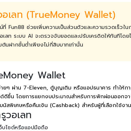
ูวอเลท (TrueMoney Wallet)
์ที่ Fun88 ช่วยเพิ่มความเป็นส่วนตัวและความรวดเร็ว
อเลท ระบบ AI จะตรวจจับยอดและปรับเครดิตให้ทันทีโดยไม
้นฝากขั้นต่ำเพียงไม่กี่สิบบาทเท่านั้น
rueMoney Wallet
่ายๆ ผ่าน 7-Eleven, ตู้บุญเติม หรือแอปธนาคาร ทำให้ก
ได้ดีขึ้น โดยการแยกงบประมาณสำหรับการพักผ่อนออกจากบ
ัสพิเศษหรือคืนเงิน (Cashback) สำหรับผู้ที่เลือกใช้งา
ทรูวอเลท
ว็บไซต์หรือแอปมือถือ