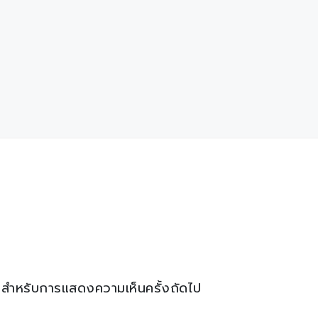
นี้ สำหรับการแสดงความเห็นครั้งถัดไป