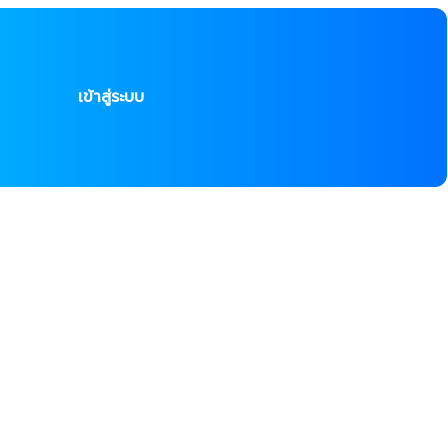
เข้าสู่ระบบ