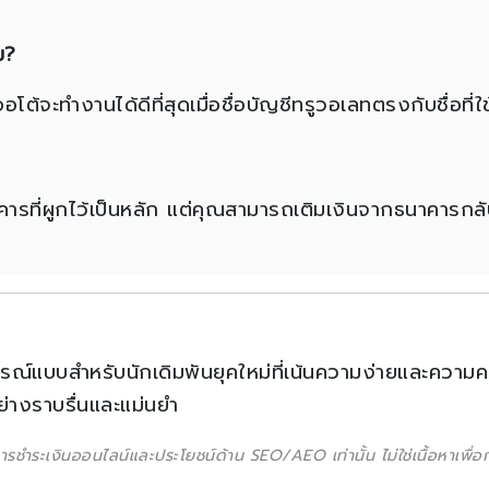
ม?
จะทำงานได้ดีที่สุดเมื่อชื่อบัญชีทรูวอเลทตรงกับชื่อที่ใ
คารที่ผูกไว้เป็นหลัก แต่คุณสามารถเติมเงินจากธนาคารกลั
ูรณ์แบบสำหรับนักเดิมพันยุคใหม่ที่เน้นความง่ายและความ
่างราบรื่นและแม่นยำ
ระบบการชำระเงินออนไลน์และประโยชน์ด้าน SEO/AEO เท่านั้น ไม่ใช่เนื้อหา