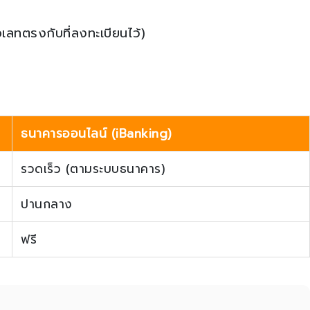
ลทตรงกับที่ลงทะเบียนไว้)
ธนาคารออนไลน์ (iBanking)
รวดเร็ว (ตามระบบธนาคาร)
ปานกลาง
ฟรี