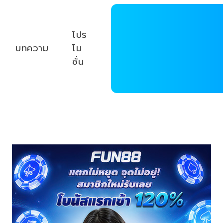
โปร
บทความ
โม
ชั่น