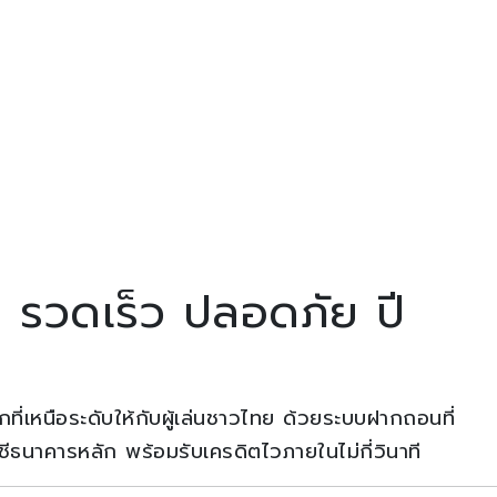
ย รวดเร็ว ปลอดภัย ปี
ี่เหนือระดับให้กับผู้เล่นชาวไทย ด้วยระบบฝากถอนที่
ธนาคารหลัก พร้อมรับเครดิตไวภายในไม่กี่วินาที