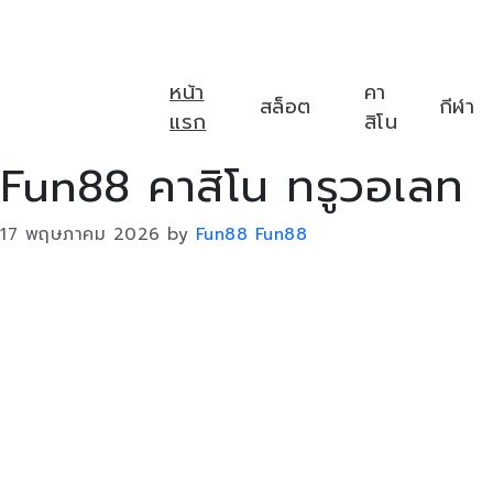
หน้า
คา
สล็อต
กีฬา
แรก
สิโน
Fun88 คาสิโน ทรูวอเลท
17 พฤษภาคม 2026
by
Fun88 Fun88