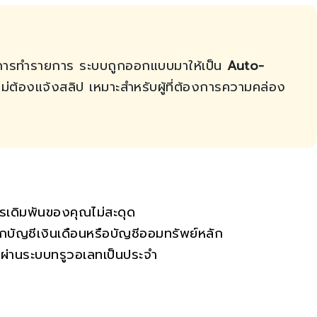
ในการทำรายการ ระบบถูกออกแบบมาให้เป็น
Auto-
่ต้องแจ้งสลิป เหมาะสำหรับผู้ที่ต้องการความคล่อง
ารเดิมพันของคุณไม่สะดุด
ัญชีเงินเดือนหรือบัญชีออมทรัพย์หลัก
นผ่านระบบทรูวอเลทเป็นประจำ