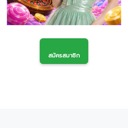
สมัครสมาชิก